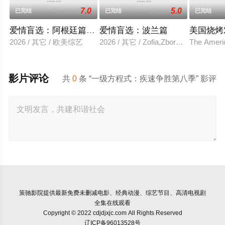
7.0
5.0
已完结
已完结
已完结
爱情盲选：阿根廷篇第二季
爱情盲选：波兰篇
美国烧烤
2026 / 其它 / 欧美综艺
2026 / 其它 / Zofia,Zborowska,Andrze
The Ameri
影片评论
共
0
条 “一级方程式：疾速争胜第八季” 影评
策驰影院
提供最新免费未删减电影、经典动漫、综艺节目、高清电视剧
全集在线观看
Copyright © 2022 cdjdjxjc.com All Rights Reserved
辽ICP备96013528号