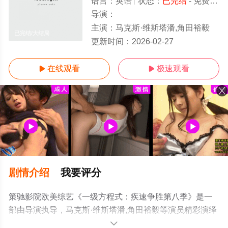
语言：
英语
状态：
已完结
- 免费在线观看
导演：
主演：
马克斯·维斯塔潘,角田裕毅
已完结/大结局
更新时间：
2026-02-27
在线观看
极速观看


剧情介绍
我要评分
策驰影院欧美综艺《一级方程式：疾速争胜第八季》是一
部由导演执导，马克斯·维斯塔潘,角田裕毅等演员精彩演绎
的英国综艺，大结局剧情已揭晓（已完结），手机免费观
