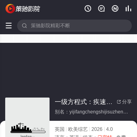






一级方程式：疾速争胜第八季(全集)
分享

别名：yijifangchengshijisuzhengshengdibaji
英国
欧美综艺
2026
4.0