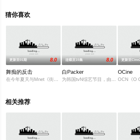
看高清无删减完整版综艺节目就上策驰电影网，更多相关
信息可移步至豆瓣综艺、电视猫或剧情网等平台了解。
猜你喜欢
8.0
8.0
更新至01期
连载至15集
更新至Cine2
舞痴的反击
白Packer
OCine
在今年夏天与Mnet《街头男战士》见面之前，将首先播出为了
为韩国tvN综艺节目，由白种元、吴代焕、
OCN《O
相关推荐