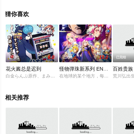
漫，大结局剧情已揭晓（已完结），手机免费观看高清无
删减完整版动漫全集就上策驰电影网，更多相关信息可移
猜你喜欢
步至豆瓣动漫、电视猫或剧情网等平台了解。
6.0
10.0
已完结
已完结
已完结
花火酱总是迟到
怪物弹珠新系列 END OF THE W
百姓贵族
白金らんぷ原作、まみむ作画的漫画「#花火酱总是迟到#(ハナビ
在地球的某个地方，每天享受着【怪
荒川弘出
相关推荐