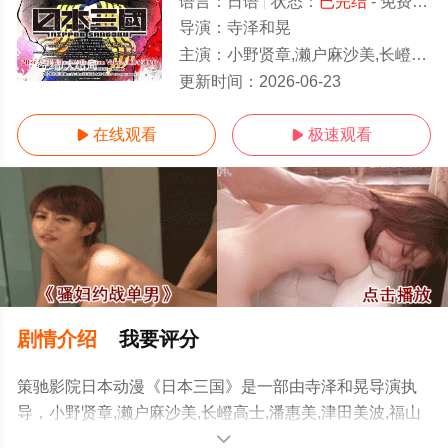
语言：
日语
状态：
已完结
- 免费在线观看
导演：
寺泽和晃
主演：
小野贤章,濑户麻沙美,长嶝高士,潘惠美,津田美波,福山润,山路和弘,中村悠一,木村太飞
已完结/大结局
更新时间：
2026-06-23
在线观看
极速观看


剧情介绍
我要评分
策驰影院日本动漫《日本三国》是一部由寺泽和晃导演执
导，小野贤章,濑户麻沙美,长嶝高士,潘惠美,津田美波,福山
润,山路和弘,中村悠一,木村太飞等演员精彩演绎的日本动
