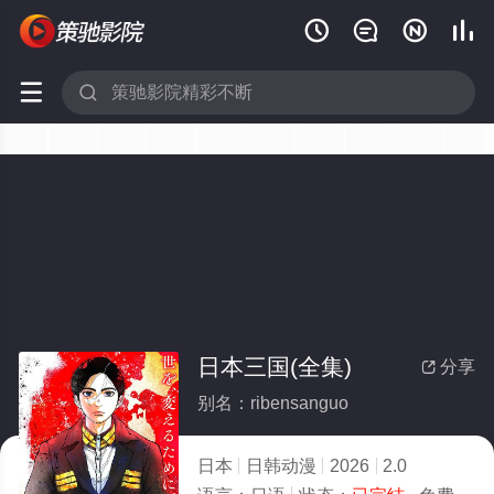






日本三国(全集)
分享

别名：ribensanguo
日本
日韩动漫
2026
2.0