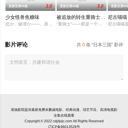
3.0
3.0
更新至第06集
更新至第06集
更新至第06
少女怪兽焦糖味
被追放的转生重骑士用游戏知识
尼古喵喵
恋か、破壊か――。原因不明の病に悩まされている女子高生・
“重骑士”——那是一个以防御为主，
尼古喵喵
影片评论
共
0
条 “日本三国” 影评
策驰影院
提供最新免费未删减电影、经典动漫、综艺节目、高清电视剧
全集在线观看
Copyright © 2022 cdjdjxjc.com All Rights Reserved
辽ICP备96013528号