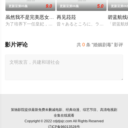
9.0
5.0
更新至第05集
更新至第06集
更新至第06
虽然我不是完美恶女～雏宫蝶鼠替换传～
再见菈菈
碧蓝航线
为了培养下一任皇妃，从五大名门中召集了公主们聚集的宫殿——
昔々あるところに、ララという人魚
「碧蓝航线
影片评论
共
0
条 “婚姻剧毒” 影评
策驰影院
提供最新免费未删减电影、经典动漫、综艺节目、高清电视剧
全集在线观看
Copyright © 2022 cdjdjxjc.com All Rights Reserved
辽ICP备96013528号