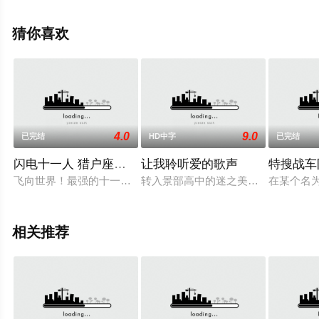
演绎的日本动漫，手机免费观看高清无删减完整版动漫全
集就上策驰电影网，更多相关信息可移步至豆瓣动漫、电
猜你喜欢
视猫或剧情网等平台了解。
4.0
9.0
已完结
HD中字
已完结
闪电十一人 猎户座的刻印
让我聆听爱的歌声
特搜战车队
飞向世界！最强的十一人开始！最后“迈向世界的大门”开启了！足
转入景部高中的迷之美少女——诗音
在某个名为
相关推荐