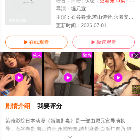
语言：
日语
状态：
更新第13集
- 免费在线观看
导演：
堀元宣
主演：
石谷春贵,若山诗音,永濑安奈,结川麻希,白浜灯奈乃,伊濑茉莉也,齐藤壮马,土屋神叶,白石晴香,祐仙勇
更新第13集
更新时间：
2026-07-01
在线观看
极速观看


剧情介绍
我要评分
策驰影院日本动漫《婚姻剧毒》是一部由堀元宣导演执
导，石谷春贵,若山诗音,永濑安奈,结川麻希,白浜灯奈乃,伊
濑茉莉也,齐藤壮马,土屋神叶,白石晴香,祐仙勇等演员精彩
