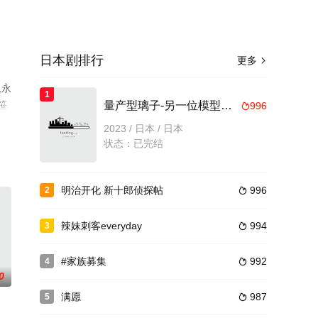
日本剧排行
更多

,永
1
,笹
量产型璃子-另一位模型女子的人生组装记-
996

影
2023 / 日本 / 日本
状态：已完结
明治开化 新十郎侦探帖
996
2

辣妹刺客everyday
994
3

#家族募集
992
4

0
满愿
987
5
