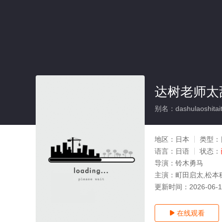
达树老师太
别名：dashulaoshitaiti
地区：
日本
类型：
语言：
日语
状态：
导演：
铃木勇马
主演：
町田启太,松本穗
更新时间：
2026-06-
在线观看
