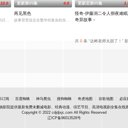
10.0
更新第05集
4.0
更新至第05集
1.
再见黑色
怪奇-伊藤润二令人彻夜难眠
奇异故事－
友内新次郎的邀请下加入了钓鱼部。虽然听说这是守护
的日本翻拍版。故事讲述曾从外地来到憧憬的东京的三位女性，在面对恋爱、工
故事背景设定在繁华却复杂的东京池袋地区。西池袋警署新设立了“犯
本作精选日本知名恐怖漫画家伊
共
0
条 “达树老师太甜了！” 
S订阅
百度蜘蛛
神马爬虫
搜狗蜘蛛
奇虎地图
谷歌地图
必应
驰影院
提供最新免费未删减电影、经典动漫、综艺节目、高清电视剧全集在线
Copyright © 2022 cdjdjxjc.com All Rights Reserved
辽ICP备96013528号