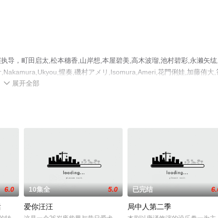
，町田启太,松本穗香,山岸想,本屋碧美,高木波瑠,池村碧彩,永濑矢纮
akamura,Ukyou,惺奏,磯村アメリ,Isomura,Ameri,花門俐娃,加藤侑大
展开全部
揭晓（已完结），手机免费观看高清无删减完整版电视剧全集就上策驰电

平台了解。
6.0
10集全
5.0
已完结
6.
话
爱你汪汪
局中人第二季