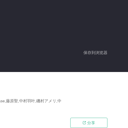
保存到浏览器
ase,藤原聖,中村羽叶,磯村アメリ,中
分享
