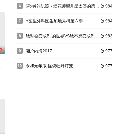
拉风”行
的暖心故事。没有梦想也没有欲望，早早进入放
人公，讲述了幕后操纵世界的“破坏者”的暗中活动，以及围绕金钱和权力的人们
6秒钟的轨迹～烟花师望月星太郎的第二个忧郁
984
6

Y医生外科医生加地秀树第六季
984
7

绝对会变成BL的世界VS绝不想变成BL的男人2024
983
8

0
濑户内海2017
977
9

令和元年版 怪谈牡丹灯笼
977
10

去向妻子
被冤枉的原新闻记者渡边达哉，为了改变东京
工作很优秀，却没有朋友和恋人，被周围人视为怪人的会计部40岁左右的OL田