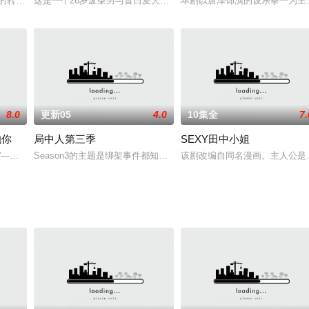
る酒野聖（さけのせい）は、ある企業の
的转校生，第一次考试他就拿了第一，还对班级里的被欺侮者出手相救。诚的“
这是一个26岁废柴男与昔日爱犬再会，互相用爱打动彼此，一同成长
本剧以唐泽饰演的设乐拳一为主
8.0
更新05
4.0
10集全
7.
抱你
局中人第三季
SEXY田中小姐
品。播放期间是1988年1月10日
。”——蓉子的人生第一个男友，竟是有妇之夫神栖。在他震撼的告白后，蓉子前
Season3的主题是绑架事件都知事选举。因町田扮演的暴行事件而
该剧改编自同名漫画。主人公是