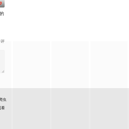
0
的
作、家庭等
罪受害者支援室”，在这里，警察们将贴身陪伴
藤润二笔下充满独特疯狂气息的经典作品，改编为真人单元剧。以浓雾弥漫小
影评
爬虫
观看