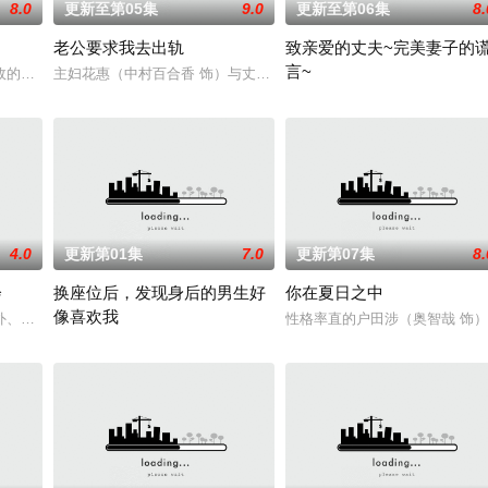
8.0
更新至第05集
9.0
更新至第06集
8.
老公要求我去出轨
致亲爱的丈夫~完美妻子的
言~
少子化、医生短缺、地方产科接连关闭……在令和时
的死板规矩，内阁官房直属成立了一个特殊的新部门“GATE24”。这个部门直
主妇花惠（中村百合香 饰）与丈夫弘树（佐野玲於 饰）及4岁女儿看
聚焦于一对结婚10年、在外人
4.0
更新第01集
7.0
更新第07集
8.
会
换座位后，发现身后的男生好
你在夏日之中
像喜欢我
自日本首位专业女护士大关和与铃木雅的真实经历，
外、孤傲冷峻的“独狼”刑警，与一位拥有特异功能的神秘密友展开。女主角黑井
性格率直的户田涉（奥智哉 饰
“我喜欢你，从很早以前就开始了。”从换座位开始⁉︎ 性格完全相反的