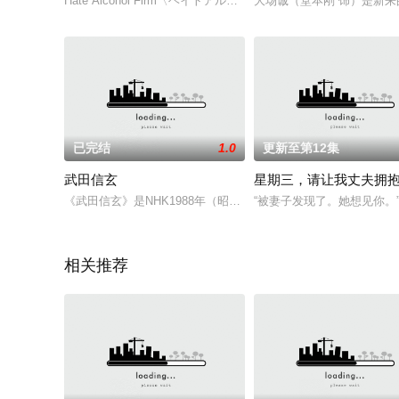
Hate Alcohol Firm〈ヘイトアルコールファーム〉に務め
大场诚（堂本刚 饰）是新来
已完结
1.0
更新至第12集
武田信玄
星期三，请让我丈夫拥
《武田信玄》是NHK1988年（昭和63年）播放的大河剧。第26代作
“被妻子发现了。她想见你
相关推荐