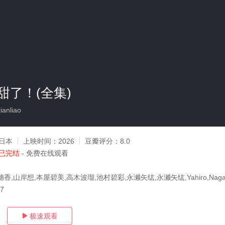
甜了！(全集)
anliao
日本
上映时间：
2026
豆瓣评分：
8.0
已完结
- 免费在线观看
香,山岸想,本屋碧美,高木波瑠,池村碧彩,永濑矢纮,永濑矢纮,Yahiro,Nag
17
极速观看
