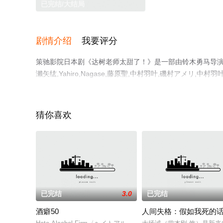
已完结/大结局
剧情介绍
我要评分
策驰影院日本剧《达树老师太甜了！》是一部由铃木勇马导演执导
濑矢纮,Yahiro,Nagase,藤原聖,中村羽叶,磯村アメリ,中村羽叶,N
原妃栞,江口洋等演员精彩演绎的日本电视剧，大结局剧情已
网，更多相关信息可移步至豆瓣电视剧、电视猫或剧情网等
猜你喜欢
已完结
3.0
已完结
酒癖50
人间失格：假如我死的