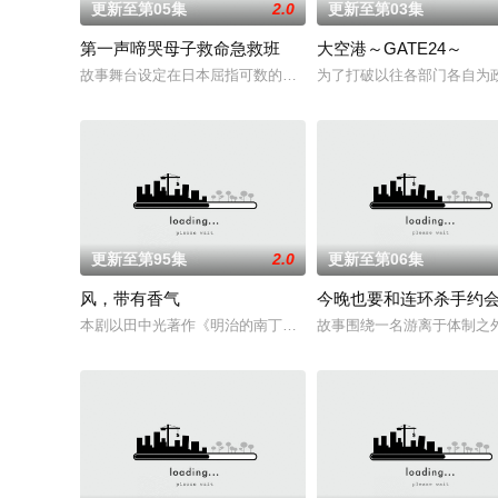
更新至第05集
2.0
更新至第03集
第一声啼哭母子救命急救班
大空港～GATE24～
故事舞台设定在日本屈指可数的顶级豪华医院“圣菲奥娜医院”。
为了打破以往各部门各自为政
更新至第95集
2.0
更新至第06集
风，带有香气
今晚也要和连环杀手约
本剧以田中光著作《明治的南丁格尔 大关和物语》为原案，取材
故事围绕一名游离于体制之