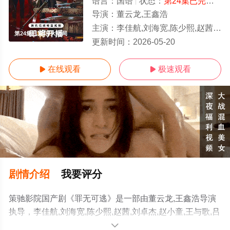
语言：
国语
状态：
第24集已完结
- 
导演：
董云龙,王鑫浩
主演：
李佳航,刘海宽,陈少熙,赵茜,刘卓杰,赵小童,王与歌,吕钊
第24集已完结/大结局
更新时间：
2026-05-20
在线观看
极速观看


剧情介绍
我要评分
策驰影院国产剧《罪无可逃》是一部由董云龙,王鑫浩导演
执导，李佳航,刘海宽,陈少熙,赵茜,刘卓杰,赵小童,王与歌,吕
钊等演员精彩演绎的大陆电视剧，大结局剧情已揭晓（第
