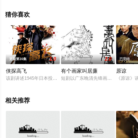
24集已完结），手机免费观看高清无删减完整版电视剧全
集就上策驰电影网，更多相关信息可移步至豆瓣电视剧、
猜你喜欢
电视猫或剧情网等平台了解。
1.0
2.0
更新第16集
第4集完结
已完结
侠探高飞
有个画家叫居廉
原谅
该剧讲述1945年日本投降后，国共两党争夺日军遗留军火的故事
短剧以广东晚清先锋画家居廉为故事主体
《原谅》
相关推荐