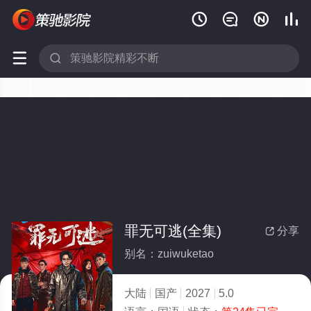






罪无可逃(全集)
分享

别名：zuiwuketao
大陆
国产
2027
5.0