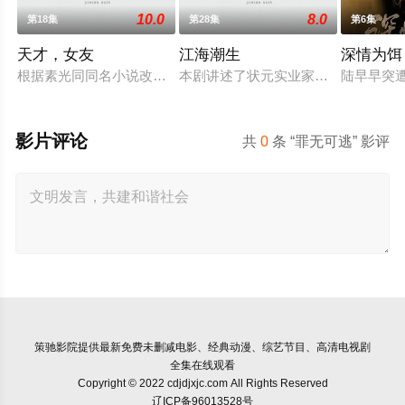
10.0
8.0
第18集
第28集
第6集
天才，女友
江海潮生
深情为饵
根据素光同同名小说改编。江逾白长大以后，林知夏忽然对他说
本剧讲述了状元实业家张謇创办大生
陆早早突
影片评论
共
0
条 “罪无可逃” 影评
策驰影院
提供最新免费未删减电影、经典动漫、综艺节目、高清电视剧
全集在线观看
Copyright © 2022 cdjdjxjc.com All Rights Reserved
辽ICP备96013528号