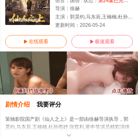
语言：
国语
状态：
第24集已完结
- 
导演：
徐赫
主演：
郭昊钧,马东辰,王楠楠,杜孙雨妤,张双利,蒋申
第24集已完结/大结局
更新时间：
2026-05-24
在线观看
极速观看


剧情介绍
我要评分
策驰影院国产剧《仙人之上》是一部由徐赫导演执导，郭
昊钧,马东辰,王楠楠,杜孙雨妤,张双利,蒋申等演员精彩演绎
的大陆电视剧，大结局剧情已揭晓（第24集已完结），手
