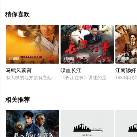
机免费观看高清无删减完整版电视剧全集就上策驰电影
网，更多相关信息可移步至豆瓣电视剧、电视猫或剧情网
猜你喜欢
等平台了解。
8.0
10.0
已完结
已完结
已完结
马鸣风萧萧
喋血长江
江南锄奸
有人群的地方就有恩怨，有恩怨就是江湖，在江湖欠了债，终归是
《长江往事》讲述的是民国初期，正
1930
相关推荐