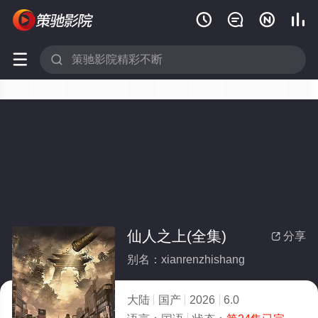






仙人之上(全集)
分享

别名：xianrenzhishang
大陆
国产
2026
6.0