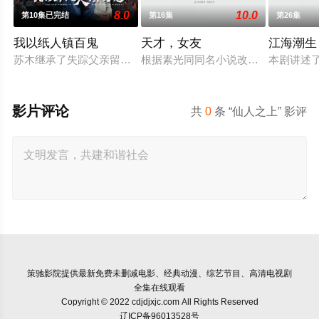
8.0
10.0
第10集已完结
第16集
第26集
我以纸人镇百鬼
天才，女友
江海潮生
苏木继承了失踪父亲留下的白事馆，本想低调扎纸维生，却因一
根据素光同同名小说改编。江逾白长
本剧讲述
影片评论
共
0
条 “仙人之上” 影评
策驰影院
提供最新免费未删减电影、经典动漫、综艺节目、高清电视剧
全集在线观看
Copyright © 2022 cdjdjxjc.com All Rights Reserved
辽ICP备96013528号