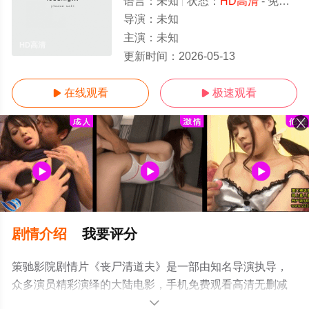
语言：
未知
状态：
HD高清
- 免费在线观看
导演：
未知
主演：
未知
HD高清
更新时间：
2026-05-13
在线观看
极速观看


剧情介绍
我要评分
策驰影院剧情片《丧尸清道夫》是一部由知名导演执导，
众多演员精彩演绎的大陆电影，手机免费观看高清无删减
完整版电影大全就上策驰电影网，更多相关信息可移步至
