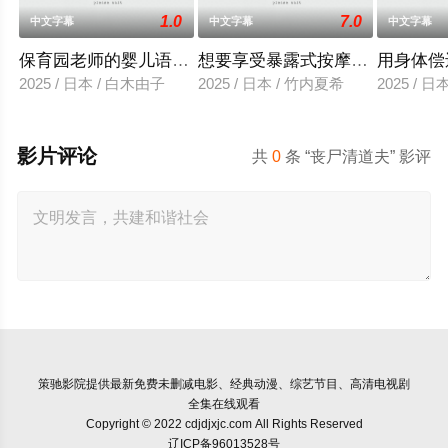
1.0
7.0
中文字幕
中文字幕
中文字幕
保育园老师的婴儿语让人超兴奋
想要享受暴露式按摩的已婚女子
用身体偿
2025 / 日本 / 白木由子
2025 / 日本 / 竹内夏希
2025 / 
影片评论
共
0
条 “丧尸清道夫” 影评
策驰影院
提供最新免费未删减电影、经典动漫、综艺节目、高清电视剧
全集在线观看
Copyright © 2022 cdjdjxjc.com All Rights Reserved
辽ICP备96013528号