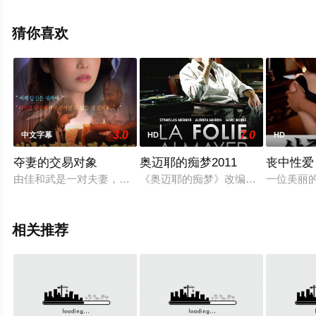
豆瓣电影、电视猫或剧情网等平台了解。
猜你喜欢
3.0
7.0
中文字幕
HD
HD
夺妻的交易对象
奥迈耶的痴梦2011
丧中性爱
由佳和武是一对夫妻，他们在一家室内设计公司共事。由佳对工
《奥迈耶的痴梦》改编自约瑟夫·康拉
一位美丽
相关推荐