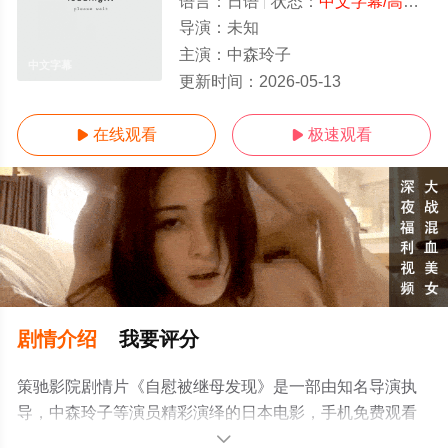
语言：
日语
状态：
中文字幕/高清
- 
导演：
未知
主演：
中森玲子
中文字幕
更新时间：
2026-05-13
在线观看
极速观看


剧情介绍
我要评分
策驰影院剧情片《自慰被继母发现》是一部由知名导演执
导，中森玲子等演员精彩演绎的日本电影，手机免费观看
高清无删减完整版电影大全就上策驰电影网，更多相关信
