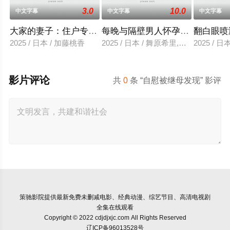
3.0
10.0
中文字幕
中文字幕
中文字幕
大家的妻子：住户专用洞口
每晚与隔壁男人怀孕性爱
翻白眼喷
2025 / 日本 / 加藤桃香
2025 / 日本 / 舞原希里,佐川金二
2025 / 
影片评论
共
0
条 “自慰被继母发现” 影评
策驰影院
提供最新免费未删减电影、经典动漫、综艺节目、高清电视剧
全集在线观看
Copyright © 2022 cdjdjxjc.com All Rights Reserved
辽ICP备96013528号