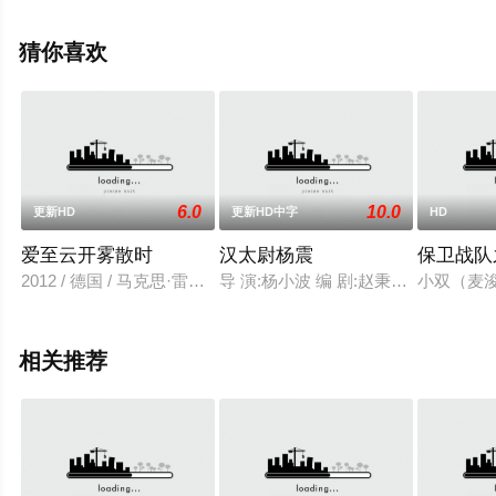
息可移步至豆瓣电影、电视猫或剧情网等平台了解。
猜你喜欢
6.0
10.0
更新HD
更新HD中字
HD
爱至云开雾散时
汉太尉杨震
保卫战队
2012 / 德国 / 马克思·雷迈特,安娜·菲舍尔,杰西卡·施瓦茨,
导 演:杨小波 编 剧:赵秉申、杨小波 
小双（麦
相关推荐