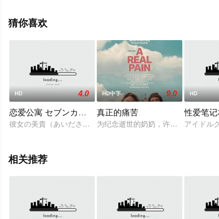
西·贝克,陈冲,梅根·赫弗恩,唐纳德·沙利斯,萨莎·威廉斯,迈尔
斯·马萨勒,Brandon,McEwan,Emily,Giannozio,卡里姆·马等
猜你喜欢
演员精彩演绎的美国电影，手机免费观看高清无删减完整
版电影大全就上策驰电影网，更多相关信息可移步至豆瓣
电影、电视猫或剧情网等平台了解。
4.0
9.0
HD
HD中字
HD
恋爱公寓 セブンカラーズ
真正的痛苦
性爱笔记
彼女の美貴（あいださくら）と同じ大学に通うため、美貴の母
为纪念逝世的奶奶，许久未见的堂兄
アイドル
相关推荐