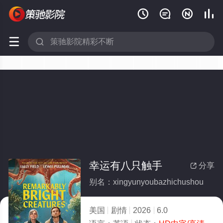






幸运有八只触手
分享

别名：xingyunyoubazhichushou
美国
剧情
2026
6.0