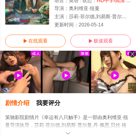
语言：
英语
状态：
HD中字/高清
- 免费在线观看
导演：
奥利维亚·纽曼
主演：
莎莉·菲尔德,刘易斯·普尔曼,丹·佩恩,贝丝·格兰特,科尔姆·米尼,劳拉·哈里斯,索菲亚·布莱克-德埃利亚,凯西·贝克,陈冲,梅根·赫弗恩
HD中字
更新时间：
2026-05-14
在线观看
极速观看


剧情介绍
我要评分
策驰影院剧情片《幸运有八只触手》是一部由奥利维亚·纽
曼导演执导，莎莉·菲尔德,刘易斯·普尔曼,丹·佩恩,贝丝·格
兰特,科尔姆·米尼,劳拉·哈里斯,索菲亚·布莱克-德埃利亚,凯
