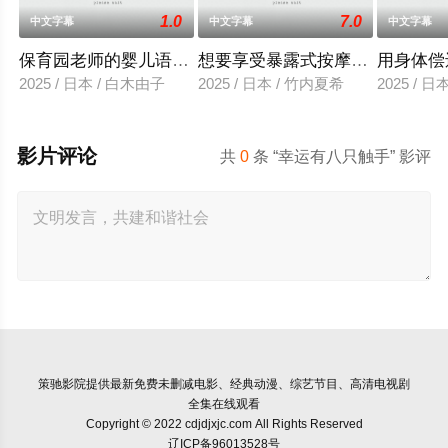
1.0
7.0
中文字幕
中文字幕
中文字幕
保育园老师的婴儿语让人超兴奋
想要享受暴露式按摩的已婚女子
用身体偿
2025 / 日本 / 白木由子
2025 / 日本 / 竹内夏希
2025 / 
影片评论
共
0
条 “幸运有八只触手” 影评
策驰影院
提供最新免费未删减电影、经典动漫、综艺节目、高清电视剧
全集在线观看
Copyright © 2022 cdjdjxjc.com All Rights Reserved
辽ICP备96013528号