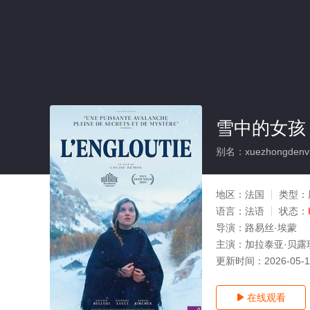
雪中的女孩
别名：xuezhongdenv
地区：
法国
类型：
语言：
法语
状态：
导演：
路易丝·埃蒙
主演：
加拉泰亚·贝露琪,马
更新时间：
2026-05-
在线观看
