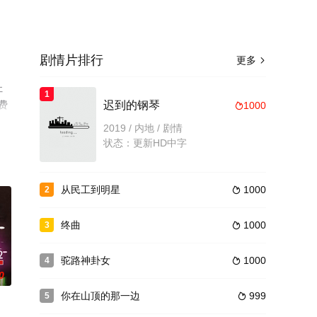
剧情片排行
更多

杜
1
免费
迟到的钢琴
1000

2019 / 内地 / 剧情
状态：更新HD中字
从民工到明星
1000
2

终曲
1000
3

驼路神卦女
1000
4

0
你在山顶的那一边
999
5
