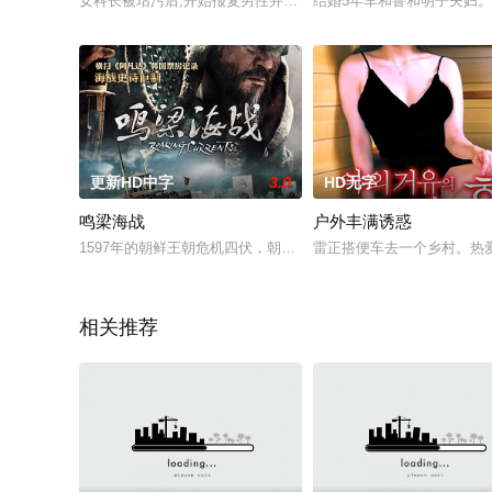
女科长被玷污后,开始报复男性并且性取向也发了一些变化...
结婚5年车和鲁和明子夫妇
更新HD中字
3.0
HD无字
鸣梁海战
户外丰满诱惑
1597年的朝鲜王朝危机四伏，朝鲜海军主力随着大将李舜臣（崔
雷正搭便车去一个乡村。热爱
相关推荐