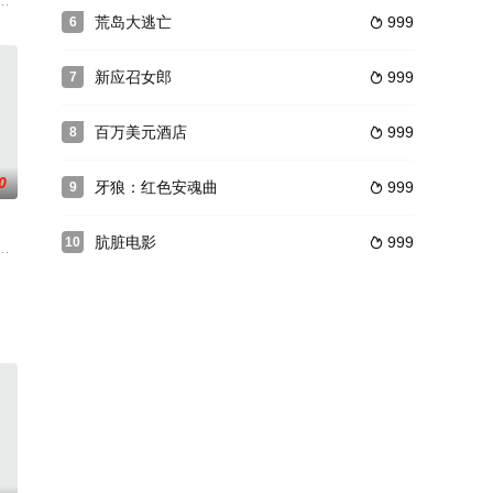
度的倦怠
望纠缠的她们的真实身份！通过选秀的3名偶像练习生她们接受舞蹈和表演辅导
荒岛大逃亡
999
6

新应召女郎
999
7

百万美元酒店
999
8

0
牙狼：红色安魂曲
999
9

肮脏电影
999
10

i乘坐Y
后者在购物后返回。患有严重颅脑损伤的Ri
承龙 饰），偶然间发现自己拥有一种可以控制身边物体的能力——念力。此时