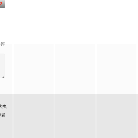
0
影评
爬虫
观看