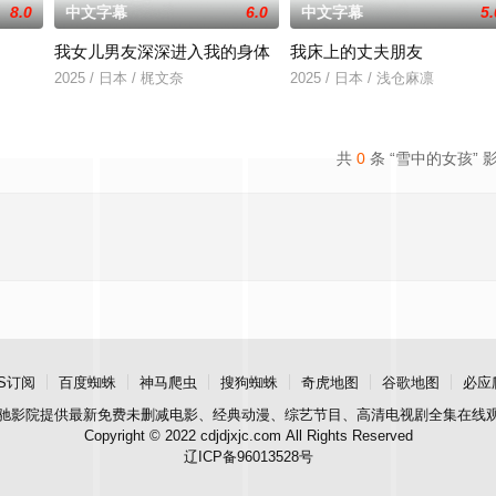
8.0
中文字幕
6.0
中文字幕
5.
我女儿男友深深进入我的身体
我床上的丈夫朋友
在面对跨越视力障碍、好不容易成为陶艺家却离奇身亡
2025 / 日本 / 梶文奈
2025 / 日本 / 浅仓麻凛
共
0
条 “雪中的女孩” 
S订阅
百度蜘蛛
神马爬虫
搜狗蜘蛛
奇虎地图
谷歌地图
必应
驰影院
提供最新免费未删减电影、经典动漫、综艺节目、高清电视剧全集在线
Copyright © 2022 cdjdjxjc.com All Rights Reserved
辽ICP备96013528号