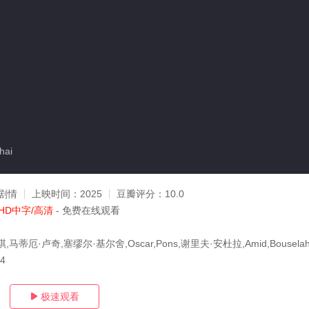
hai
剧情
上映时间：
2025
豆瓣评分：
10.0
HD中字/高清
- 免费在线观看
蒂厄·卢奇,塞缪尔·基尔舍,Oscar,Pons,谢里夫·安杜拉,Amid,Bouselahan
14
极速观看
