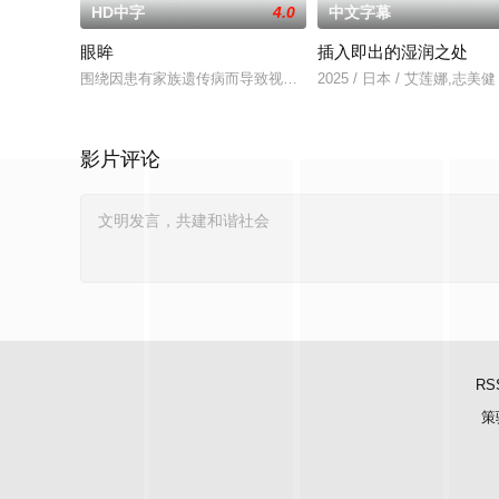
HD中字
4.0
中文字幕
眼眸
插入即出的湿润之处
围绕因患有家族遗传病而导致视力逐渐丧失的摄影师瑞真展开。
2025 / 日本 / 艾莲娜,志美健
影片评论
RS
策