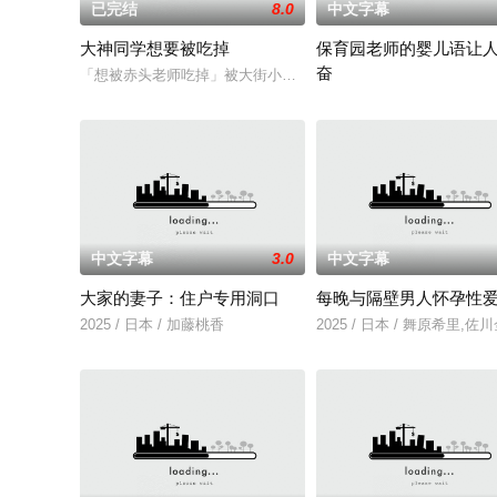
已完结
8.0
中文字幕
大神同学想要被吃掉
保育园老师的婴儿语让
奋
「想被赤头老师吃掉」被大街小巷中传闻的「抢夺短裙大叔」抢
2025 / 日本 / 白木由子
中文字幕
3.0
中文字幕
大家的妻子：住户专用洞口
每晚与隔壁男人怀孕性
2025 / 日本 / 加藤桃香
2025 / 日本 / 舞原希里,佐