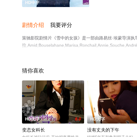
HD中字
剧情介绍
我要评分
策驰影院剧情片《雪中的女孩》是一部由路易丝·埃蒙导演执导，加拉
拉,Amid,Bouselahane,Marisa,Ronchail,Annie,Souche
观看高清无删减完整版电影大全就上策驰电影网，更多相关
猜你喜欢
HD无字
8.0
HD无字
变态女科长
没有丈夫的下午