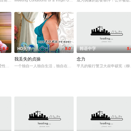
。目前还没有孩子。与其他垒的明子和的婚姻生活,但没有不满能够感受不到满意
Meeting Conditions of a Virgin Uncut
成为偶像的必要条件！公开被欲
5.0
HD无字
9.0
韩语中字
5.
我丢失的贞操
念力
岷植 饰）被贬而遭受巨大打击，军纪溃散，只剩
性爱的丽，在开车时突然坚持矢岛。两个人在河边享受性爱。结局结束后，Re
一个独自一人独自生活，独自在大街上治愈无聊的男人撞到了Rico，
平凡的银行警卫大叔申硕宪（柳