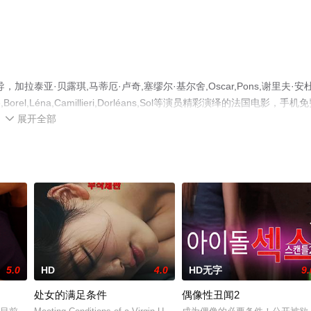
泰亚·贝露琪,马蒂厄·卢奇,塞缪尔·基尔舍,Oscar,Pons,谢里夫·安
,André,Borel,Léna,Camillieri,Dorléans,Sol等演员精彩演绎的法国电影，手机
展开全部
信息可移步至豆瓣电影、电视猫或剧情网等平台了解。

5.0
HD
4.0
HD无字
9.
处女的满足条件
偶像性丑闻2