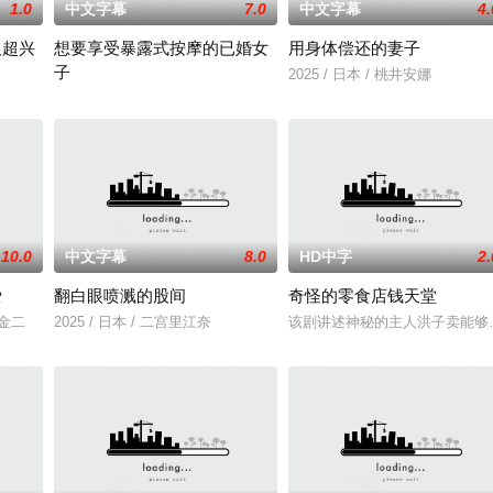
1.0
中文字幕
7.0
中文字幕
4.
人超兴
想要享受暴露式按摩的已婚女
用身体偿还的妻子
子
走短裙的大神雏子。拯救她的是，偶然路过的赤头老师
2025 / 日本 / 桃井安娜
2025 / 日本 / 竹内夏希
10.0
中文字幕
8.0
HD中字
2.
爱
翻白眼喷溅的股间
奇怪的零食店钱天堂
川金二
2025 / 日本 / 二宫里江奈
该剧讲述神秘的主人洪子卖能够