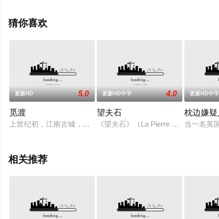
尼亚·斯莫耶,阿尔玛·普里察,菲利普·索瓦戈维
奇,Luka,Baskarad,Rada,Mrksic,玛里察·维杜希
猜你喜欢
奇,Pan,Jelic,Marga等演员精彩演绎的克罗地亚 / 斯洛文尼
亚 / 立陶宛电影，手机免费观看高清无删减完整版电影大全
就上策驰电影网，更多相关信息可移步至豆瓣电影、电视
猫或剧情网等平台了解。
5.0
4.0
更新HD
更新HD中字
更新HD中
觅渡
望夫石
枕边嫌疑
上世纪初，江南古城，三个没落家族的少年成为好朋友，阿双母
《望夫石》（La Pierre de l'att
当一名英
相关推荐