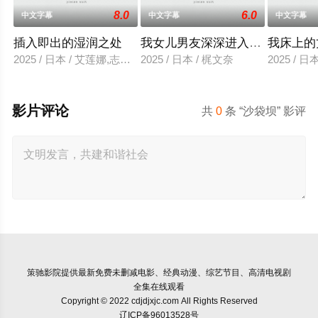
8.0
6.0
中文字幕
中文字幕
中文字幕
插入即出的湿润之处
我女儿男友深深进入我的身体
我床上的
2025 / 日本 / 艾莲娜,志美健
2025 / 日本 / 梶文奈
2025 / 
影片评论
共
0
条 “沙袋坝” 影评
策驰影院
提供最新免费未删减电影、经典动漫、综艺节目、高清电视剧
全集在线观看
Copyright © 2022 cdjdjxjc.com All Rights Reserved
辽ICP备96013528号