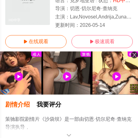
语言：
克罗地亚语
状态：
HD中字/高清
导演：
切恩·切尔尼奇·查纳克
主演：
Lav,Novosel,Andrija,Zunac,Leon,Grgic,Franka,Mikolaci,塔尼亚·斯莫耶,阿尔玛·普里察,
HD中字
更新时间：
2026-05-14
在线观看
极速观看


剧情介绍
我要评分
策驰影院剧情片《沙袋坝》是一部由切恩·切尔尼奇·查纳克
导演执导，
Lav,Novosel,Andrija,Zunac,Leon,Grgic,Franka,Mikolaci,塔
