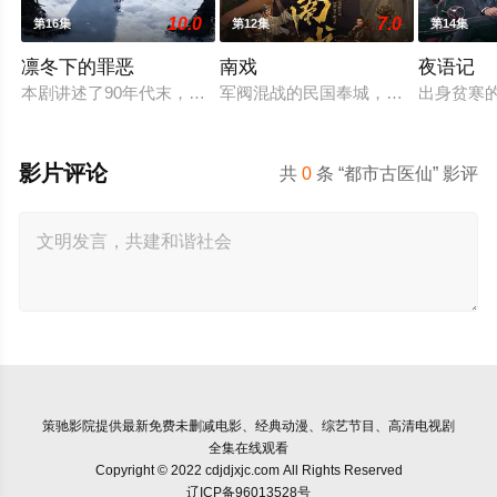
10.0
7.0
第16集
第12集
第14集
凛冬下的罪恶
南戏
夜语记
本剧讲述了90年代末，怒河市刑侦支队在无普及监控、无DNA
军阀混战的民国奉城，玉佛头离奇失
出身贫寒
影片评论
共
0
条 “都市古医仙” 影评
策驰影院
提供最新免费未删减电影、经典动漫、综艺节目、高清电视剧
全集在线观看
Copyright © 2022 cdjdjxjc.com All Rights Reserved
辽ICP备96013528号