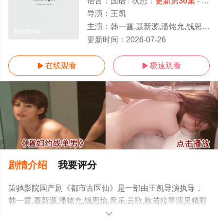
语言：
国语
状态：
更新第36集
- 免费在线观看
导演：
王凯
主演：
韩一霆,聂新源,潘铭允,钱思怡,席乐,云歌,欧若拉
更新第36集
更新时间：
2026-07-26
在线观看
极速观看


剧情介绍
我要评分
策驰影院国产剧《都市古医仙》是一部由王凯导演执导，
韩一霆,聂新源,潘铭允,钱思怡,席乐,云歌,欧若拉等演员精彩
演绎的大陆电视剧，手机免费观看高清无删减完整版电视
