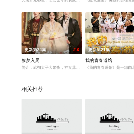
大唐开元盛世，长安繁华的表象下却暗藏诡异奇案，民间探案人
《红色通道》讲述的是在莫
更新第24集
2.0
更新第21集
叙梦入局
我的青春道馆
简介：武朔太子大婚夜，神女苏璃身披嫁衣连卜三卦，不料卦卦
《我的青春道馆》是一部由
相关推荐