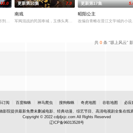
10.0
更新第10集
7.0
更新第17集
5.
南戏
昭阳公主
仙草修复肉身。未央动心，却不知自身是身负玄鸟之力
市刑侦支队在无普及监控、无DNA鉴定技术的支持下，通过摸排、勘查等传统
军阀混战的民国奉城，玉佛头离奇失窃，戏班主横尸戏台，将冷血少
改编自青帷在晋江文学城的小说
共
0
条 “塬上风云” 
S订阅
百度蜘蛛
神马爬虫
搜狗蜘蛛
奇虎地图
谷歌地图
必应
驰影院
提供最新免费未删减电影、经典动漫、综艺节目、高清电视剧全集在线
Copyright © 2022 cdjdjxjc.com All Rights Reserved
辽ICP备96013528号