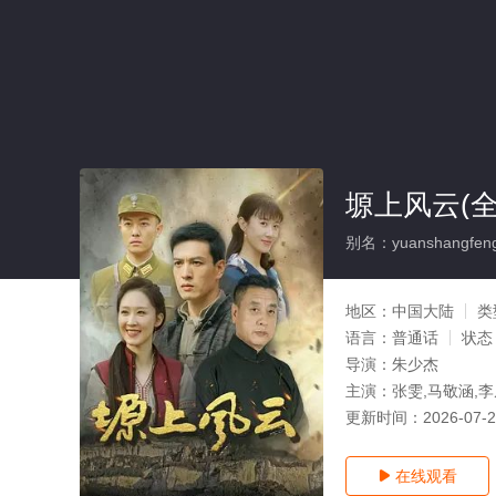
塬上风云(全
别名：yuanshangfen
地区：
中国大陆
类
语言：
普通话
状态
导演：
朱少杰
主演：
张雯,马敬涵,
更新时间：
2026-07-
在线观看
