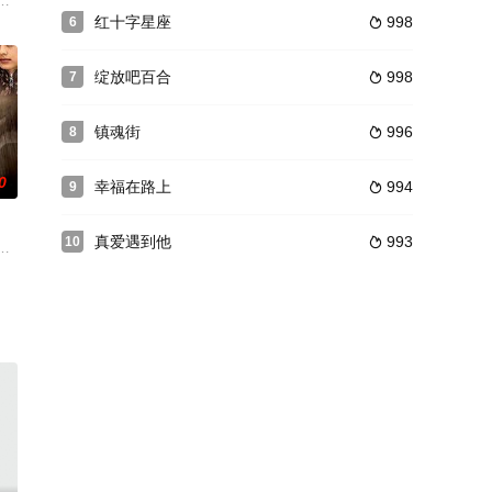
短短十天
的故事。在沈阳生活着这么一家有趣的人，老爸牛
一个故事：江汉海关代理关长关汉生（李幼斌饰）与魏庭坚、舒岚（史兰芽饰
红十字星座
998
6

绽放吧百合
998
7

镇魂街
996
8

0
幸福在路上
994
9

真爱遇到他
993
10

围绕着乾正
。中共负责特科的中央领导人李少白手下有两员
。这天，李红河（吴庆哲 饰）发现了遭残匪袭击而受伤的军医陈元地（王学兵 