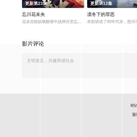
更新第23集
5.0
更新第12集
忘川花未央
凛冬下的罪恶
花未央除妖唤醒簪中战神百里忘川元神，二人共感相连，一同寻
本剧讲述了90年代末，怒河
影片评论
RS
策