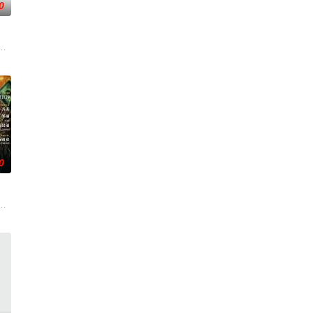
0
“无用之
从恨意中涅槃重生，借私生女桑落的身份入住程家
子，偶遇“白天人住屋，晚上鬼占房”的阴阳宅，江淮被掳走配“阴婚”。他与女
0
门诸人共
科三元及第入翰林院的奇女子。十年前的她被他从
顾炎女儿奴的属性，请求老炮儿顾炎带自己用程序员身份卧底电诈集团以求查