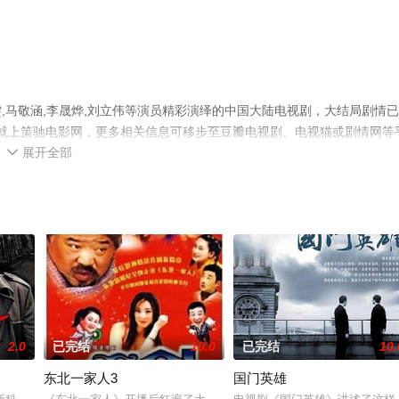
,马敬涵,李晟烨,刘立伟等演员精彩演绎的中国大陆电视剧，大结局剧情
集就上策驰电影网，更多相关信息可移步至豆瓣电视剧、电视猫或剧情网等
展开全部

2.0
已完结
10.0
已完结
10.
东北一家人3
国门英雄