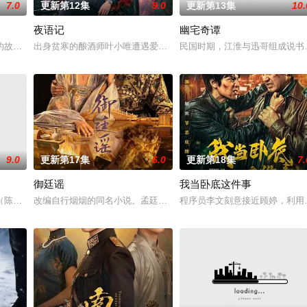
7.0
更新第12集
9.0
更新第13集
10.
夜语记
幽宅奇谭
行有亏之辈。太子夏无双和好兄弟张小峰奉皇命携天
故事——用一场精心策划的“夏令营”完成复仇的受害者；临终前与遗憾和解的
出身贫寒的酿酒师叶小唯遭遇爱人程桉、恩师林晚媚的双重背叛。她
民国时期，江淮与迅哥组成说书班
9.0
更新第17集
6.0
更新第18集
7.
御廷谣
我当卧底这件事
他们在复杂局势中坚守初心、勇敢面对困难的爱情故事
陈伟霆 饰）与吴老狗（曾舜晞 饰）强强联手，携手霍仙姑（陈瑶 饰）与九
改编自行烟烟的同名小说。孟廷辉，大平王朝有史以来个以女子进士
程序员李文刻意接近顾婷，利用