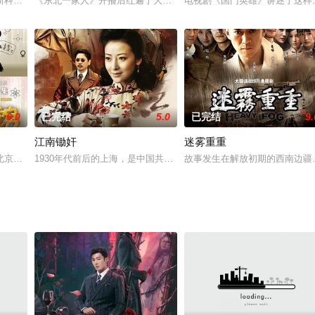
申屠柏奇与大理寺少卿尧远、牧归荑联手，接连破除鬼
斯科召开 的中共六大结束后，为了使我党高层领导 顺利回国，我党地下党员在
《东北一家人》开播后红遍了大江南北，讲述的是东北一个普通人家
电视剧《国门英雄》讲述了这样
6.0
已完结
5.0
已完结
9.
江南锄奸
迷雾重重
皆凶：抢亲、丧亲，挚爱殒命。死局当前，她誓要撕出
北京龙采正和文化传媒有限公司倾力打造的一部青春励志题材的情景喜剧,故事
1930年代前后的上海，是中国共产党与国民党殊死搏斗的前沿阵地
故事发生在解放初期的西南边疆