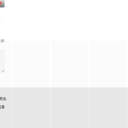
0
刑侦手段
帅许又安与昆曲名伶荣筱楠推向不死不休的对立绝
《平阳公主》。
影评
爬虫
观看