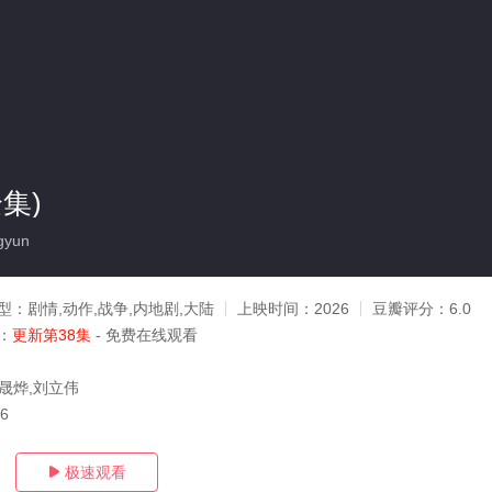
集)
gyun
型：
剧情,动作,战争,内地剧,大陆
上映时间：
2026
豆瓣评分：
6.0
：
更新第38集
- 免费在线观看
李晟烨,刘立伟
26
极速观看
