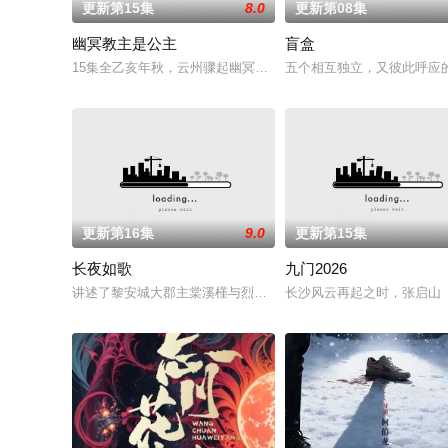
更新第15集
8.0
更新第08集
幽冥教主是公主
盲盒
15集全乙亥年秋，云州骤起幽冥教，教主独孤晴专杀薄情负心德
五个相互独立，又彼此呼应的
更新第16集
9.0
更新第15集
长夜如歌
九门2026
讲述了黎安城大郡主棠溪槿与烈云峥之间曲折动人的情感，以及
长沙风云再起之时，张启山（