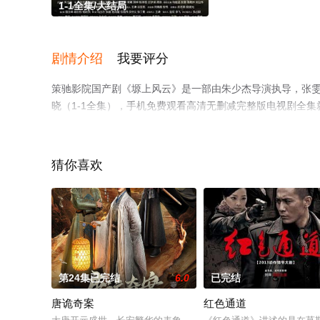
1-1全集/大结局
剧情介绍
我要评分
策驰影院国产剧《塬上风云》是一部由朱少杰导演执导，张雯
晓（1-1全集），手机免费观看高清无删减完整版电视剧全
台了解。
猜你喜欢
第24集已完结
6.0
已完结
唐诡奇案
红色通道