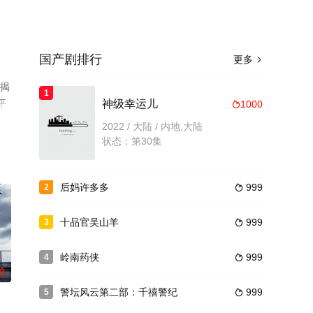
国产剧排行
更多

已揭
1
平
神级幸运儿
1000

2022 / 大陆 / 内地,大陆
状态：第30集
后妈许多多
999
2

十品官吴山羊
999
3

岭南药侠
999
4

0
警坛风云第二部：千禧警纪
999
5
