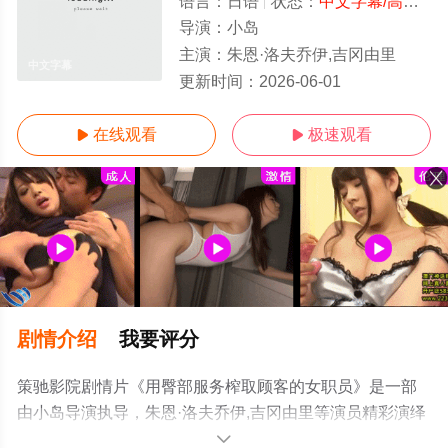
语言：
日语
状态：
中文字幕/高清
- 
导演：
小岛
主演：
朱恩·洛夫乔伊,吉冈由里
中文字幕
更新时间：
2026-06-01
在线观看
极速观看


剧情介绍
我要评分
策驰影院剧情片《用臀部服务榨取顾客的女职员》是一部
由小岛导演执导，朱恩·洛夫乔伊,吉冈由里等演员精彩演绎
的日本电影，手机免费观看高清无删减完整版电影大全就
