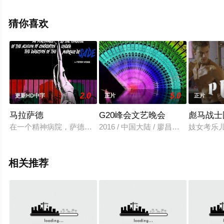
上策驰电影网，更多相关信息可移步至豆瓣电影、电视猫
或剧情网等平台了解。
猜你喜欢
2.0
5.0
更新HD中字
正片
正片
马拉萨德
G20峰会文艺晚会
彪马战士
在一个精神病院，萨德侯爵排了一出关于让·保罗·马拉弥留之际
2016 / 中国大陆 / 廖昌永,赵聪
妓女考乐
相关推荐