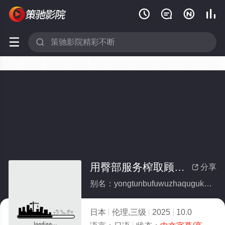






用臀部服务榨取顾客的女职员
分享

别名：yongtunbufuwuzhaqugukedenvzhiyuan
日本
伦理,三级
2025
10.0