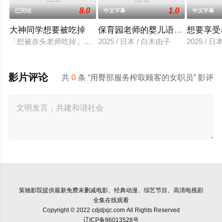
8.0
1.0
已完结
中文字幕
中文字幕
大神同学想要被吃掉
保育园老师的婴儿语让人超兴奋
想要享受
「想被赤头老师吃掉」被大街小巷中传闻的「抢夺短裙大叔」抢
2025 / 日本 / 白木由子
2025 / 
影片评论
共
0
条 “用臀部服务榨取顾客的女职员” 影评
策驰影院
提供最新免费未删减电影、经典动漫、综艺节目、高清电视剧
全集在线观看
Copyright © 2022 cdjdjxjc.com All Rights Reserved
辽ICP备96013528号