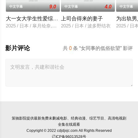
9.0
4.0
中文字幕
中文字幕
中文字幕
大一女大学生性爱综艺视频
上司合得来的妻子
为出轨男
2025 / 日本 / 皐月绘奈,水田贤治
2025 / 日本 / 波多野结衣
2025 / 
影片评论
共
0
条 “女同事的低俗欲望” 影评
策驰影院
提供最新免费未删减电影、经典动漫、综艺节目、高清电视剧
全集在线观看
Copyright © 2022 cdjdjxjc.com All Rights Reserved
辽ICP备96013528号