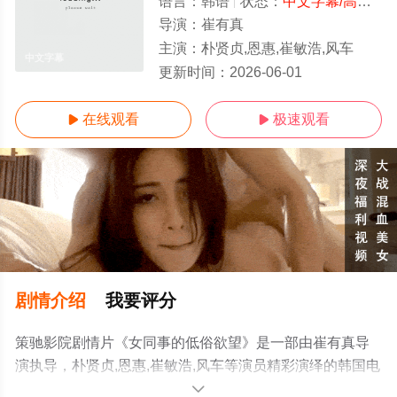
语言：
韩语
状态：
中文字幕/高清
- 
导演：
崔有真
主演：
朴贤贞,恩惠,崔敏浩,风车
中文字幕
更新时间：
2026-06-01
在线观看
极速观看


剧情介绍
我要评分
策驰影院剧情片《女同事的低俗欲望》是一部由崔有真导
演执导，朴贤贞,恩惠,崔敏浩,风车等演员精彩演绎的韩国电
影，手机免费观看高清无删减完整版电影大全就上策驰电
