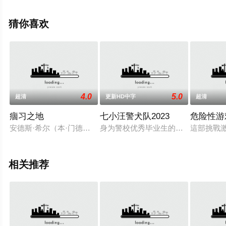
影网，更多相关信息可移步至豆瓣电影、电视猫或剧情网
等平台了解。
猜你喜欢
4.0
5.0
超清
更新HD中字
超清
痼习之地
七小汪警犬队2023
危险性游
安德斯·希尔（本·门德尔森饰演）长期生活在“痼习之地”，这是
身为警校优秀毕业生的钱小天（王韬 
這部挑戰激
相关推荐