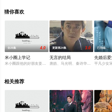
版电视剧全集就上策驰电影网，更多相关信息可移步至豆
瓣电视剧、电视猫或剧情网等平台了解。
猜你喜欢
4.0
3.0
全26集
更新第24集
已完结
米小圈上学记
无言的结局
先婚后爱
米小圈跟他的好朋友姜小牙和铁头的童年生活充满趣味。三人打
唐皓、马光明、秦诗华和童大川是某
平凡少女
相关推荐