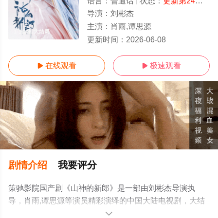
语言：
普通话
状态：
更新第24集
- 
导演：
刘彬杰
主演：
肖雨,谭思源
1-1全集/大结局
更新时间：
2026-06-08
在线观看
极速观看


剧情介绍
我要评分
策驰影院国产剧《山神的新郎》是一部由刘彬杰导演执
导，肖雨,谭思源等演员精彩演绎的中国大陆电视剧，大结
局剧情已揭晓（1-1全集），手机免费观看高清无删减完整
