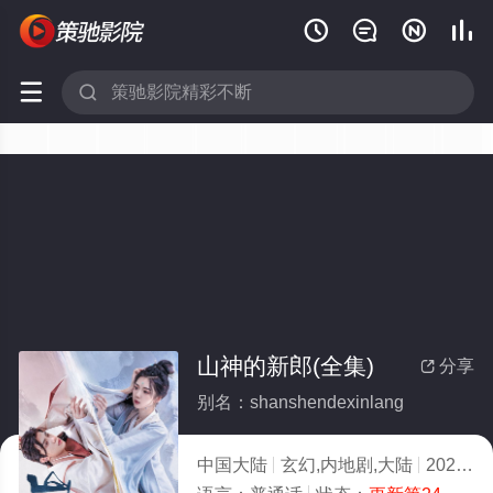






山神的新郎(全集)
分享

别名：shanshendexinlang
中国大陆
玄幻,内地剧,大陆
2026
2