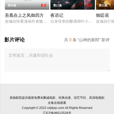
9.0
9.0
第08集
第17集
第21集
吾凰在上之凤御四方
夜语记
御廷谣
改编自快看漫画作者嗷小泽的独家连载漫画《吾凰在上》。现代少
出身贫寒的酿酒师叶小唯遭遇爱人程
改编自行
影片评论
共
0
条 “山神的新郎” 影评
策驰影院
提供最新免费未删减电影、经典动漫、综艺节目、高清电视剧
全集在线观看
Copyright © 2022 cdjdjxjc.com All Rights Reserved
辽ICP备96013528号