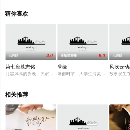
集就上策驰电影网，更多相关信息可移步至豆瓣电视剧、
电视猫或剧情网等平台了解。
猜你喜欢
4.0
9.0
已完结
更新第35集
已完结
第七座墓志铭
孽缘
风吹云动
月黑风高的夜晚，关家族长关少雄的无头尸体镶着金头秘密下葬
暑假时节，大学生海灵（霍思燕 饰）
故事发生
相关推荐