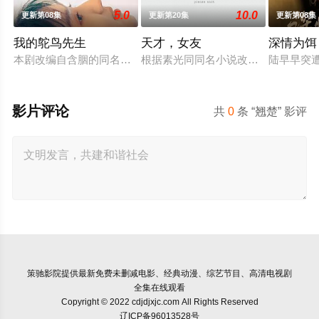
5.0
10.0
更新第08集
更新第20集
更新第08集
我的鸵鸟先生
天才，女友
深情为饵
本剧改编自含胭的同名小说，讲述了邻家女孩庞倩（苏晓彤 饰）
根据素光同同名小说改编。江逾白长
陆早早突
影片评论
共
0
条 “翘楚” 影评
策驰影院
提供最新免费未删减电影、经典动漫、综艺节目、高清电视剧
全集在线观看
Copyright © 2022 cdjdjxjc.com All Rights Reserved
辽ICP备96013528号