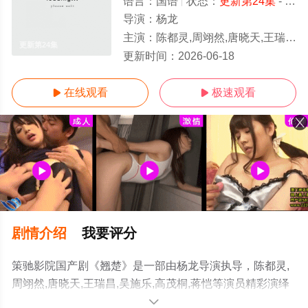
语言：
国语
状态：
更新第24集
- 免费在线观看
导演：
杨龙
主演：
陈都灵,周翊然,唐晓天,王瑞昌,吴施乐,高茂桐,蒋恺
更新第24集
更新时间：
2026-06-18
在线观看
极速观看


剧情介绍
我要评分
策驰影院国产剧《翘楚》是一部由杨龙导演执导，陈都灵,
周翊然,唐晓天,王瑞昌,吴施乐,高茂桐,蒋恺等演员精彩演绎
的大陆电视剧，手机免费观看高清无删减完整版电视剧全
