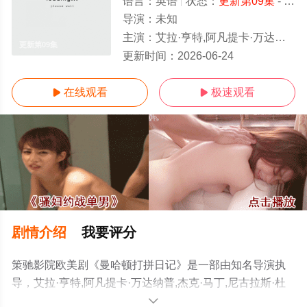
语言：
英语
状态：
更新第09集
- 免费在线观看
导演：
未知
主演：
艾拉·亨特,阿凡提卡·万达纳普,杰克·马丁,尼古拉斯·杜威内,威尔·菲茨,维克多·加博,吴恬敏,格雷格·格曼,梅·洪,劳拉·贝尔·邦迪,哈
更新第09集
更新时间：
2026-06-24
在线观看
极速观看


剧情介绍
我要评分
策驰影院欧美剧《曼哈顿打拼日记》是一部由知名导演执
导，艾拉·亨特,阿凡提卡·万达纳普,杰克·马丁,尼古拉斯·杜
威内,威尔·菲茨,维克多·加博,吴恬敏,格雷格·格曼,梅·洪,劳拉
