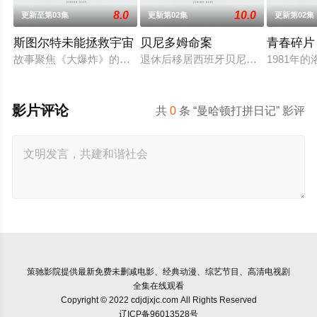
8.0
10.0
更新至第03集
更新第02集
更新第02集
斯图尔特未能拯救宇宙
贝尼多姆命案
青春碎片
故事聚焦《大爆炸》的漫画书老板斯图尔特·布鲁姆，他弄坏了
退休后移居西班牙贝尼多姆经营酒吧
1981
影片评论
共
0
条 “曼哈顿打拼日记” 影评
策驰影院
提供最新免费未删减电影、经典动漫、综艺节目、高清电视剧
全集在线观看
Copyright © 2022 cdjdjxjc.com All Rights Reserved
辽ICP备96013528号