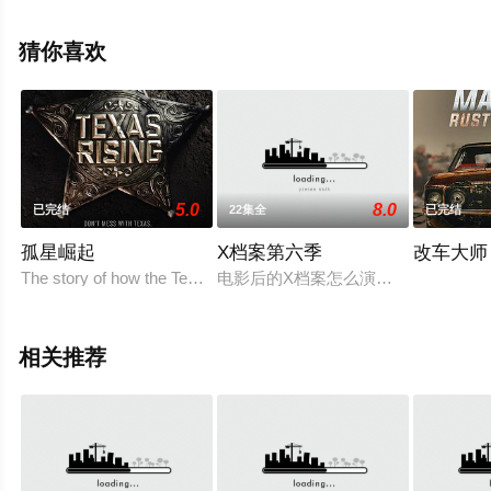
·贝尔·邦迪,哈里·理查森,艾戈·乌迪姆,杰·埃利斯,威廉·安格
斯,艾米莉亚·苏亚雷斯,斯万米·萨姆派奥,斯特拉·埃弗里特,
猜你喜欢
朱迪·戈德,等演员精彩演绎的美国电视剧，手机免费观看高
清无删减完整版电视剧全集就上策驰电影网，更多相关信
息可移步至豆瓣电视剧、电视猫或剧情网等平台了解。
5.0
8.0
已完结
22集全
已完结
孤星崛起
X档案第六季
改车大师
The story of how the Texas Rangers were created.
电影后的X档案怎么演，是所有影迷
相关推荐