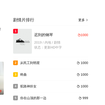
剧情片排行
更多

费
1
迟到的钢琴
1000

2019 / 内地 / 剧情
状态：更新HD中字
从民工到明星
1000
2

终曲
1000
3

驼路神卦女
1000
4

0
你在山顶的那一边
999
5
