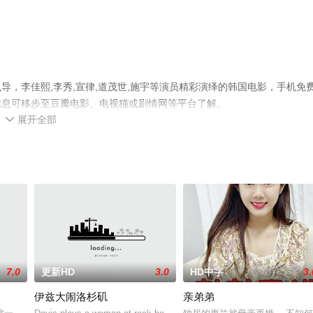
，李佳熙,李秀,宣律,道茂世,施宇等演员精彩演绎的韩国电影，手机免
信息可移步至豆瓣电影、电视猫或剧情网等平台了解。
展开全部

7.0
更新HD
3.0
HD中字
3.
伊兹大闹洛杉矶
亲弟弟