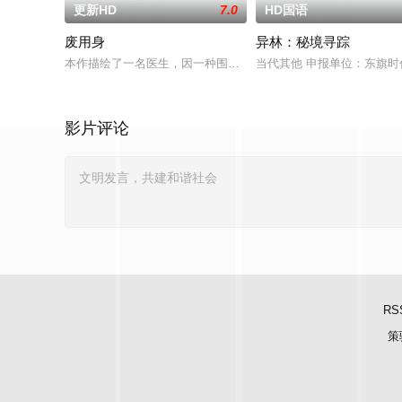
更新HD
7.0
HD国语
废用身
异林：秘境寻踪
本作描绘了一名医生，因一种围绕“废用身”——因瘫痪等原因已
当代其他 申报单位：东旗
影片评论
RS
策