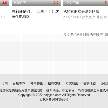
3.0
HD中字
2.0
中文字幕
5.
奥莉佛是狗，（天哪！！）这
我的女朋友是漂亮阿姨
家伙电影版
无恢复可能的四肢——的治疗方法，而一步步踏入在
时代（北京）影视文化传媒有限公司
2025 / 韩国 / 徐宇,河京,秀彬
改编自2021年在NHK播出的同名剧集，只有狭间县警鉴识科警犬组
共
0
条 “隔壁阿姨的呻吟声” 
S订阅
百度蜘蛛
神马爬虫
搜狗蜘蛛
奇虎地图
谷歌地图
必应
驰影院
提供最新免费未删减电影、经典动漫、综艺节目、高清电视剧全集在线
Copyright © 2022 cdjdjxjc.com All Rights Reserved
辽ICP备96013528号