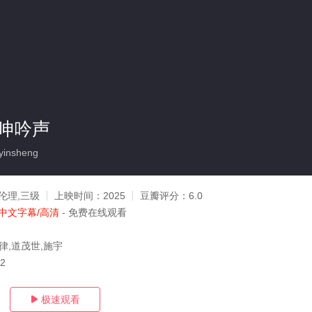
呻吟声
insheng
伦理,三级
上映时间：
2025
豆瓣评分：
6.0
中文字幕/高清
- 免费在线观看
律,道茂世,施宇
02
极速观看
