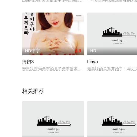
杰森·霍尔([美国狙击手])将自编自导聚焦摔跤明星Anthony Robles
一个努力寻找生活目标的人
HD中字
2.0
HD
情妇3
Linya
智恩决定为桑宇的儿子桑宇当家教，以确保他有一个有钱的男朋友。 
最美味的关系开始了！与丈
相关推荐