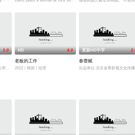
的新片[势不可挡](Uns
被一个醉酒的病人寡妇所启发
Davis plays a woman at rock bottom who must find her
独居的惠兰被母亲再婚。 不知何
1.0
HD
4.0
更新HD中字
2.
老板的工作
春蕾赋
补习开始后，被姐姐慧兰（Hye-ran）踢
夫宰浩度蜜月的哈妮似乎对她的嫂子叶姬感到不舒服。她是一个贪图便宜的人，
2022 / 韩国 / 伦理
出品单位:北京金尊影视文化传播