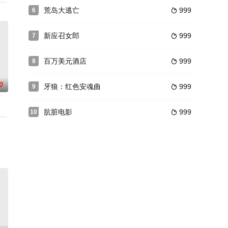
故，他和父亲的外nie女相佑住在一起。 然而，随着时间的流逝，惠兰看到自
荒岛大逃亡
999
6

新应召女郎
999
7

百万美元酒店
999
8

0
牙狼：红色安魂曲
999
9

肮脏电影
999
10

住在她哥哥
中心、温州市 电视剧制作中心、北京 盛嘉伟文化有限公司摄制单位:北京金尊