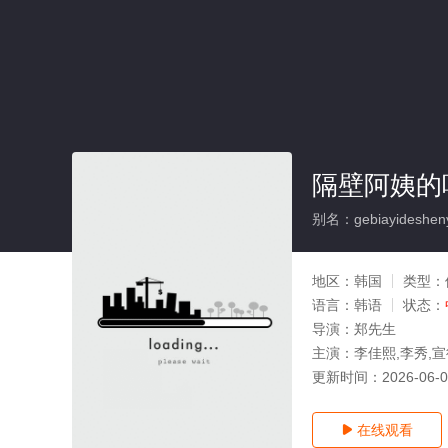
隔壁阿姨的
别名：gebiayidesheny
地区：
韩国
类型：
语言：
韩语
状态：
导演：
郑先生
主演：
李佳熙,李秀,宣
更新时间：
2026-06-
在线观看
