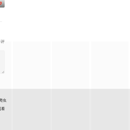
0
,素美,崔敏浩,时宇,金东宇,韩蔚
的训犬员青叶一平（池松壮亮 饰）能够看到
影评
爬虫
观看