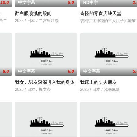
10.0
中文字幕
8.0
HD中字
2.
爱
翻白眼喷溅的股间
奇怪的零食店钱天堂
川金二
2025 / 日本 / 二宫里江奈
该剧讲述神秘的主人洪子卖能够
8.0
中文字幕
6.0
中文字幕
5.
我女儿男友深深进入我的身体
我床上的丈夫朋友
在面对跨越视力障碍、好不容易成为陶艺家却离奇身亡
2025 / 日本 / 梶文奈
2025 / 日本 / 浅仓麻凛