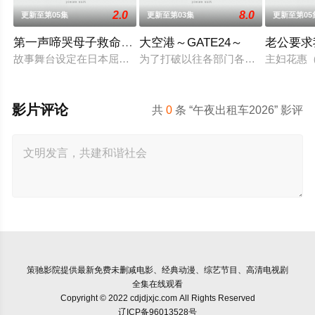
2.0
8.0
更新至第05集
更新至第03集
更新至第05
第一声啼哭母子救命急救班
大空港～GATE24～
老公要求
故事舞台设定在日本屈指可数的顶级豪华医院“圣菲奥娜医院”。
为了打破以往各部门各自为政的死板规
主妇花惠（
影片评论
共
0
条 “午夜出租车2026” 影评
策驰影院
提供最新免费未删减电影、经典动漫、综艺节目、高清电视剧
全集在线观看
Copyright © 2022 cdjdjxjc.com All Rights Reserved
辽ICP备96013528号