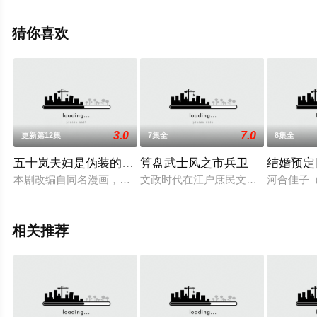
剧，手机免费观看高清无删减完整版电视剧全集就上策驰
电影网，更多相关信息可移步至豆瓣电视剧、电视猫或剧
猜你喜欢
情网等平台了解。
3.0
7.0
更新第12集
7集全
8集全
五十岚夫妇是伪装的陌生人
算盘武士风之市兵卫
结婚预定
本剧改编自同名漫画，讲述了会泽真寻因为某种原因辞去了原来
文政时代在江户庶民文化兴起，武士
河合佳子
相关推荐