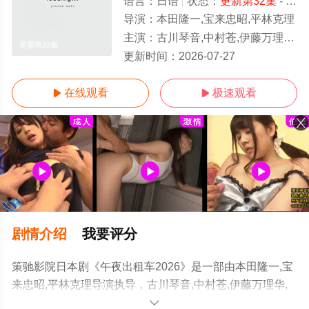
语言：
日语
状态：
更新第32集
- 免费在线观看
导演：
本田隆一,宝来忠昭,平林克理
主演：
古川琴音,中村苍,伊藤万理华,小林桃子,和久井映见,竹中直人
更新第32集
更新时间：
2026-07-27
在线观看
极速观看


剧情介绍
我要评分
策驰影院日本剧《午夜出租车2026》是一部由本田隆一,宝
来忠昭,平林克理导演执导，古川琴音,中村苍,伊藤万理华,
小林桃子,和久井映见,竹中直人等演员精彩演绎的日本电视
