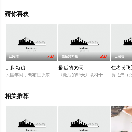
高清无删减完整版电视剧全集就上策驰电影网，更多相关
信息可移步至豆瓣电视剧、电视猫或剧情网等平台了解。
猜你喜欢
7.0
3.0
已完结
更新第31集
已完结
乱世新娘
最后的99天
仁者黄飞
民国年间，绸布庄少东家黄绍宁娶刘婉云为妻，不料新娘无故失
《最后的99天》取材于真实的历史事
黄飞鸿（
相关推荐