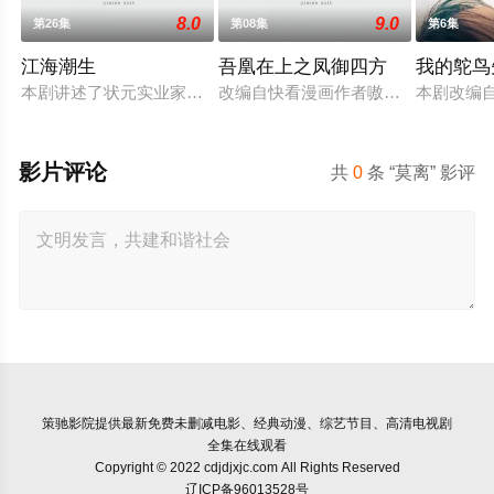
8.0
9.0
第26集
第08集
第6集
江海潮生
吾凰在上之凤御四方
我的鸵鸟
本剧讲述了状元实业家张謇创办大生企业，实业报国的故事。甲
改编自快看漫画作者嗷小泽的独家连
本剧改编
影片评论
共
0
条 “莫离” 影评
策驰影院
提供最新免费未删减电影、经典动漫、综艺节目、高清电视剧
全集在线观看
Copyright © 2022 cdjdjxjc.com All Rights Reserved
辽ICP备96013528号