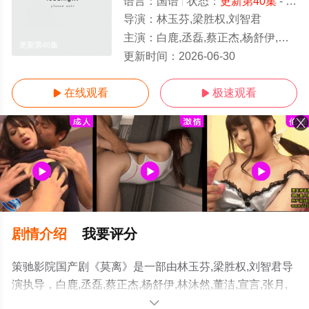
语言：
国语
状态：
更新第40集
- 免费在线观看
导演：
林玉芬,梁胜权,刘智君
主演：
白鹿,丞磊,蔡正杰,杨舒伊,林沐然,董洁,宣言,张月,刘擎,邱心志
更新第40集
更新时间：
2026-06-30
在线观看
极速观看


剧情介绍
我要评分
策驰影院国产剧《莫离》是一部由林玉芬,梁胜权,刘智君导
演执导，白鹿,丞磊,蔡正杰,杨舒伊,林沐然,董洁,宣言,张月,
刘擎,邱心志等演员精彩演绎的大陆电视剧，手机免费观看
