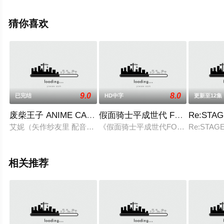
拉马,乔治·卢卡斯,特雷·帕克等演员精彩演绎的美国动漫，
手机免费观看高清无删减完整版动漫全集就上策驰电影
猜你喜欢
网，更多相关信息可移步至豆瓣动漫、电视猫或剧情网等
平台了解。
9.0
8.0
已完结
HD中字
更新至12集
废柴王子 ANIME CARAVAN
假面骑士平成世代 FOREVER
Re:STAG
艾妮（矢作纱友里 配音）是出生在弱小又贫困的国家伊纳科的公
《假面骑士平成世代FOREVER》
Re:STAGE
相关推荐