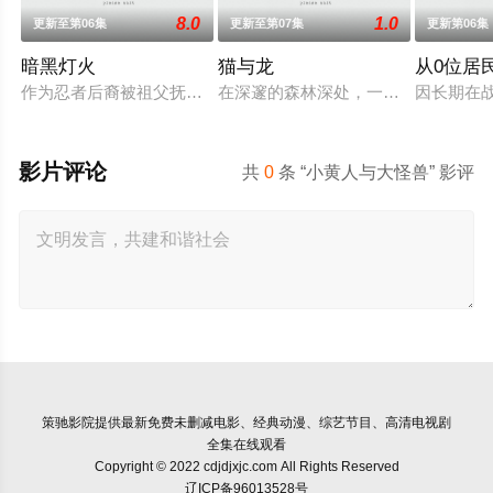
8.0
1.0
更新至第06集
更新至第07集
更新第06集
暗黑灯火
猫与龙
从0位居
作为忍者后裔被祖父抚养长大、拥有与动物对话能力的高中生·我
在深邃的森林深处，一只会喷火的龙
因长期在
影片评论
共
0
条 “小黄人与大怪兽” 影评
策驰影院
提供最新免费未删减电影、经典动漫、综艺节目、高清电视剧
全集在线观看
Copyright © 2022 cdjdjxjc.com All Rights Reserved
辽ICP备96013528号