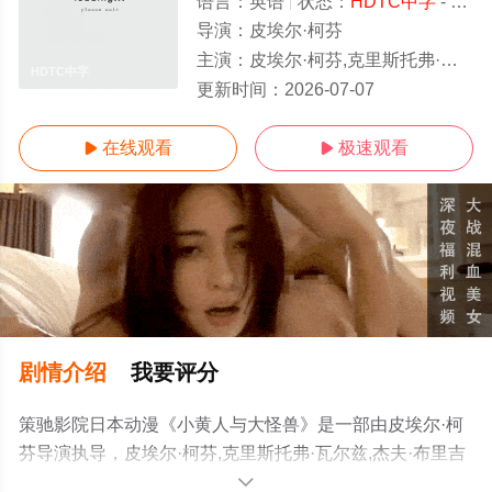
语言：
英语
状态：
HDTC中字
- 免费在线观看
导演：
皮埃尔·柯芬
主演：
皮埃尔·柯芬,克里斯托弗·瓦尔兹,杰夫·布里吉斯,艾莉森·珍妮,杰西·艾森伯格,佐伊·达奇,鲍比·莫尼汉,菲尔·拉马,乔治·卢卡斯,特雷·
HDTC中字
更新时间：
2026-07-07
在线观看
极速观看


剧情介绍
我要评分
策驰影院日本动漫《小黄人与大怪兽》是一部由皮埃尔·柯
芬导演执导，皮埃尔·柯芬,克里斯托弗·瓦尔兹,杰夫·布里吉
斯,艾莉森·珍妮,杰西·艾森伯格,佐伊·达奇,鲍比·莫尼汉,菲尔·
