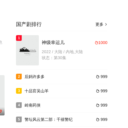
国产剧排行
更多

1
电
神级幸运儿
1000

2022 / 大陆 / 内地,大陆
状态：第30集
后妈许多多
999
2

十品官吴山羊
999
3

岭南药侠
999
4

0
警坛风云第二部：千禧警纪
999
5
