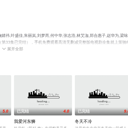
,叶盛佳,朱丽岚,刘梦芮,何中华,张志浩,林艾泇,郑合惠子,赵华为,梁咏
（第33集已完结），手机免费观看高清无删减完整版电视剧全集就上策驰
展开全部
等平台了解。

5.0
已完结
4.0
已完结
9.
我爱河东狮
冬天不冷