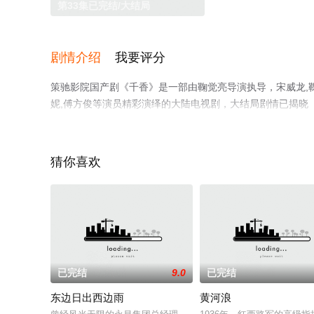
第33集已完结/大结局
剧情介绍
我要评分
策驰影院国产剧《千香》是一部由鞠觉亮导演执导，宋威龙,鞠婧祎
妮,傅方俊等演员精彩演绎的大陆电视剧，大结局剧情已揭晓
影网，更多相关信息可移步至豆瓣电视剧、电视猫或剧情网
猜你喜欢
已完结
9.0
已完结
东边日出西边雨
黄河浪