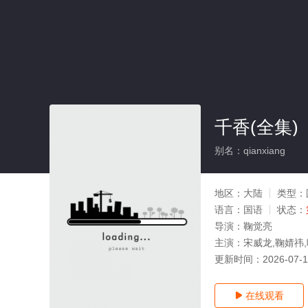
千香(全集)
别名：qianxiang
地区：
大陆
类型：
语言：
国语
状态：
导演：
鞠觉亮
主演：
宋威龙,鞠婧祎,
更新时间：
2026-07-
在线观看
