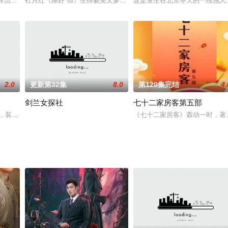
税的问题遭到相关部门的调查。而他的情人——同时
指挥员肖锋被马家军追到甘肃境内的黄河边，无奈之下他壮烈投河，后被豁达、
杜月红（陈好 饰）生得貌美又多才多艺，是坊间风流才子趋之若鹜的
这是发生在北京冬天的一段感人
2.0
更新第32集
8.0
第120集完结
4.
剑兰女探社
七十二家房客第五部
和蒋安雯两个人了。两年来，周皓总是按照接送的顺
O，装酷成性的大情圣俞白眉，加上流氓假仗义的宁财神，北京人上海人哈尔滨
《七十二家房客》轰动一时，著