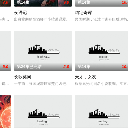
7.0
第14集
9.0
第14集
10.
夜语记
幽宅奇谭
鉴定技术的支持下，通过摸排、勘查等传统刑侦手段
头离奇失窃，戏班主横尸戏台，将冷血少帅许又安与昆曲名伶荣筱楠推向不死不
出身贫寒的酿酒师叶小唯遭遇爱人程桉、恩师林晚媚的双重背叛。她
民国时期，江淮与迅哥组成说书班
5.0
第24集已完结
2.0
第14集
10.
长歌莫问
天才，女友
进士科三元及第入翰林院的奇女子。十年前的她被他从
小说《平阳公主》。
千年前，雍国泥塑世家楚门因进贡的“十二生肖”离奇流血炸裂，惨遭
根据素光同同名小说改编。江逾