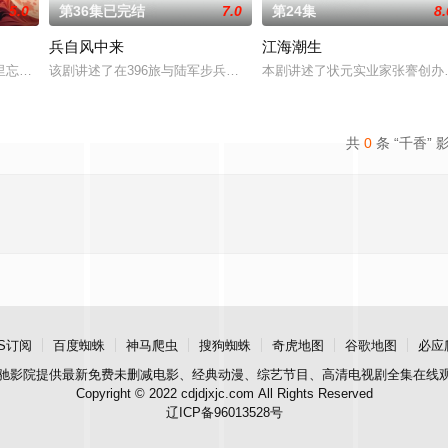
5.0
第36集已完结
7.0
第24集
8.
兵自风中来
江海潮生
顾炎带自己用程序员身份卧底电诈集团以求查出未婚妻
里忘川元神，二人共感相连，一同寻仙草修复肉身。未央动心，却不知自身是身
该剧讲述了在396旅与陆军步兵学院联合举办的小型军事演习中，郭
本剧讲述了状元实业家张謇创办
共
0
条 “千香” 
S订阅
百度蜘蛛
神马爬虫
搜狗蜘蛛
奇虎地图
谷歌地图
必应
驰影院
提供最新免费未删减电影、经典动漫、综艺节目、高清电视剧全集在线
Copyright © 2022 cdjdjxjc.com All Rights Reserved
辽ICP备96013528号