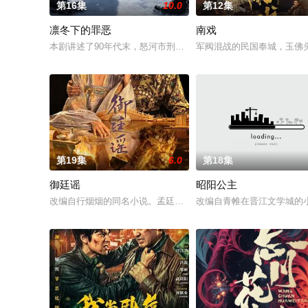
第16集
10.0
第12集
凛冬下的罪恶
南戏
本剧讲述了90年代末，怒河市刑侦支队在无普及监控、无DNA
军阀混战的民国奉城，玉佛
第19集
6.0
第18集
御廷谣
昭阳公主
改编自行烟烟的同名小说。孟廷辉，大平王朝有史以来个以女子
改编自青帷在晋江文学城的