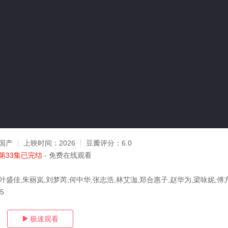
国产
上映时间：
2026
豆瓣评分：
6.0
第33集已完结
- 免费在线观看
叶盛佳,朱丽岚,刘梦芮,何中华,张志浩,林艾泇,郑合惠子,赵华为,梁咏妮,傅
15
极速观看
