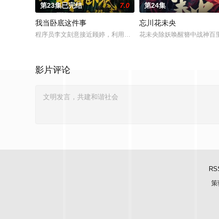
第23集已完结
7.0
第24集
我当卧底这件事
忘川花未央
程序员李文刻意接近顾婷，利用顾炎女儿奴的属性，请求老炮儿
花未央除妖唤醒簪中战神百
影片评论
RS
策