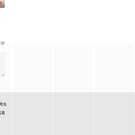
0
负玄鸟之力
子剑因不满演习流于形式，假传指令要求真打实
大生企业，实业报国的故事。甲午战争后，国家蒙羞，张謇虽高中状元，却渴
影评
爬虫
观看