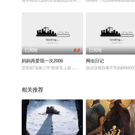
曾经风光无限的永昌集团总经理吴永民（李成儒 饰）正因偷税漏
1936年，红西路军的高级
已完结
8.0
已完结
妈妈再爱我一次2006
网虫日记
空空的“实验三中”的班车上面，一如既往，最后只剩下司机周皓
说话没谱办事不牢的MIKK
相关推荐