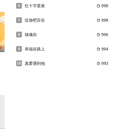
善良的老
所在，然而，她火爆的个性和极高的择偶条件令
故事：出生在山西农村的栓子，从来没有见过自己亲生父母的孩子，据四姨的
红十字星座
998
6

绽放吧百合
998
7

镇魂街
996
8

0
幸福在路上
994
9

真爱遇到他
993
10

人，三大
名粤剧演员文觉非在电影里扮演的大反派“太子炳”深入民心，其余的经典角色如