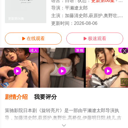
语言：
日语
状态：
更新第06集
- 免费在线观看
导演：
平濑遼太郎
主演：
加藤清史郎,萩原护,奥野壮,高桥侃,伊藤明日阳,桃儿,吉泽要人,骏河太郎,南琴奈,吉田晴登,仲野温,吉村界人
更新第06集
更新时间：
2026-08-06
在线观看
极速观看


剧情介绍
我要评分
策驰影院日本剧《旋转亮片》是一部由平濑遼太郎导演执
导，加藤清史郎,萩原护,奥野壮,高桥侃,伊藤明日阳,桃儿,吉
泽要人,骏河太郎,南琴奈,吉田晴登,仲野温,吉村界人等演员
