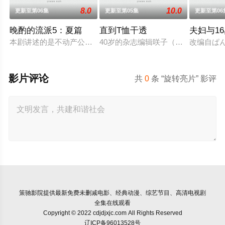
8.0
10.0
更新至第06集
更新至第05集
更新至第06
晚酌的流派5：夏篇
直到T恤干透
夫妇与1
本剧讲述的是不动产公司营业员伊泽美幸（栗山千明 饰）围绕“
40岁的杂志编辑咲子（苍井优 饰）
改编自ぱ
影片评论
共
0
条 “旋转亮片” 影评
策驰影院
提供最新免费未删减电影、经典动漫、综艺节目、高清电视剧
全集在线观看
Copyright © 2022 cdjdjxjc.com All Rights Reserved
辽ICP备96013528号