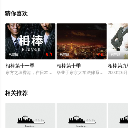
精彩演绎的日本电视剧，手机免费观看高清无删减完整版
电视剧全集就上策驰电影网，更多相关信息可移步至豆瓣
猜你喜欢
电视剧、电视猫或剧情网等平台了解。
9.0
7.0
已完结
已完结
已完结
相棒第十一季
相棒第十季
相棒第九
东方之珠香港，在日本驻香港总领事馆内召开的上流阶层晚宴上
毕业于东京大学法律系的警部杉下右
2000年
相关推荐