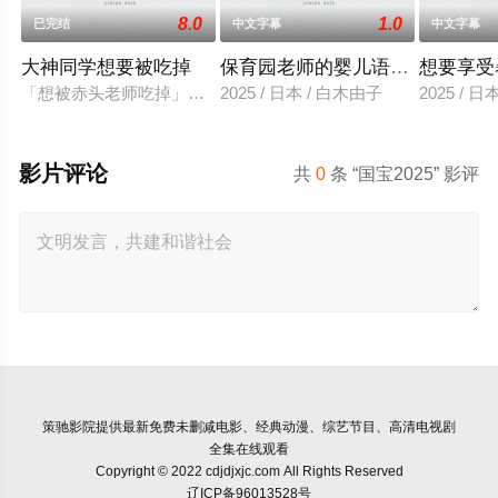
8.0
1.0
已完结
中文字幕
中文字幕
大神同学想要被吃掉
保育园老师的婴儿语让人超兴奋
想要享受
「想被赤头老师吃掉」被大街小巷中传闻的「抢夺短裙大叔」抢
2025 / 日本 / 白木由子
2025 / 
影片评论
共
0
条 “国宝2025” 影评
策驰影院
提供最新免费未删减电影、经典动漫、综艺节目、高清电视剧
全集在线观看
Copyright © 2022 cdjdjxjc.com All Rights Reserved
辽ICP备96013528号