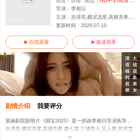
语言：
日语
状态：
HD中字/高清
- 免费在线观看
导演：
李相日
主演：
吉泽亮,横滨流星,高畑充希,森七菜,三浦贵大,见上爱,宫泽艾玛,岛田久作,黑川想矢,越山敬达,芹泽兴人,泷内公美,永濑正敏,渡边谦,寺岛忍
HD中字
更新时间：
2026-07-10
在线观看
极速观看


剧情介绍
我要评分
策驰影院剧情片《国宝2025》是一部由李相日导演执导，
吉泽亮,横滨流星,高畑充希,森七菜,三浦贵大,见上爱,宫泽艾
玛,岛田久作,黑川想矢,越山敬达,芹泽兴人,泷内公美,永濑正
