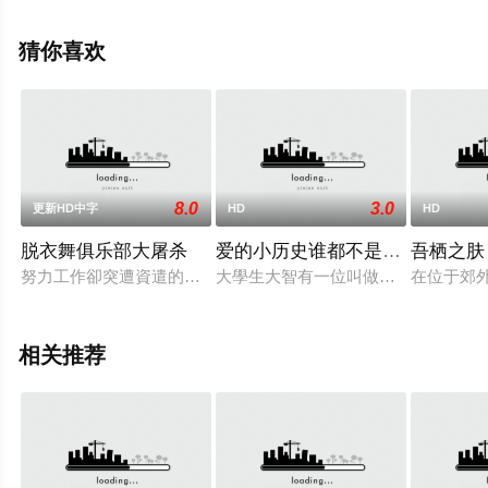
敏,渡边谦,寺岛忍,田中泯,根本真阳,下川恭平,田村泰二郎,田
中壮太郎,水间龙,和田光沙,大泽健,森优作,武田创世,矢崎希
猜你喜欢
菜,中村雁治郎等演员精彩演绎的日本电影，手机免费观看
高清无删减完整版电影大全就上策驰电影网，更多相关信
息可移步至豆瓣电影、电视猫或剧情网等平台了解。
8.0
3.0
更新HD中字
HD
HD
脱衣舞俱乐部大屠杀
爱的小历史谁都不是恋人们的风景vo
吾栖之肤
努力工作卻突遭資遣的年輕女孩梅根，更倒霉的是，她緊接著發
大學生大智有一位叫做麻利繪的女友
在位于郊外
相关推荐