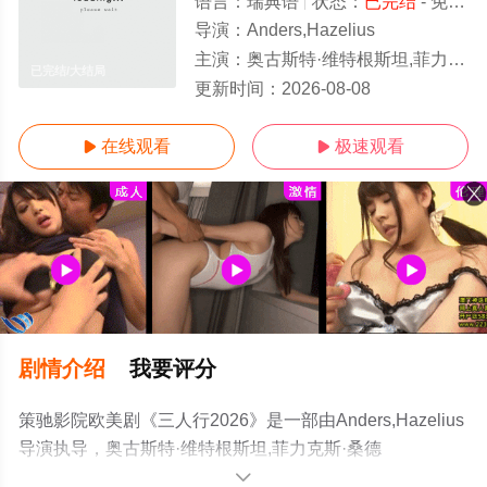
语言：
瑞典语
状态：
已完结
- 免费在线观看
导演：
Anders,Hazelius
主演：
奥古斯特·维特根斯坦,菲力克斯·桑德曼,Seth,Manteus,Rebecka,Harper
已完结/大结局
更新时间：
2026-08-08
在线观看
极速观看


剧情介绍
我要评分
策驰影院欧美剧《三人行2026》是一部由Anders,Hazelius
导演执导，奥古斯特·维特根斯坦,菲力克斯·桑德
曼,Seth,Manteus,Rebecka,Harper等演员精彩演绎的瑞典
