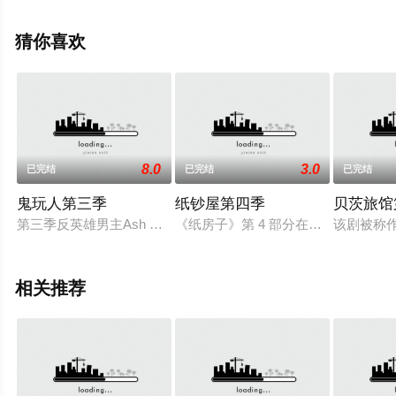
电视剧，大结局剧情已揭晓（已完结），手机免费观看高
清无删减完整版电视剧全集就上策驰电影网，更多相关信
猜你喜欢
息可移步至豆瓣电视剧、电视猫或剧情网等平台了解。
8.0
3.0
已完结
已完结
已完结
鬼玩人第三季
纸钞屋第四季
贝茨旅馆
第三季反英雄男主Ash Williams（Bruce Campbell）发现自己原
《纸房子》第 4 部分在混乱中开始
该剧被称作
相关推荐