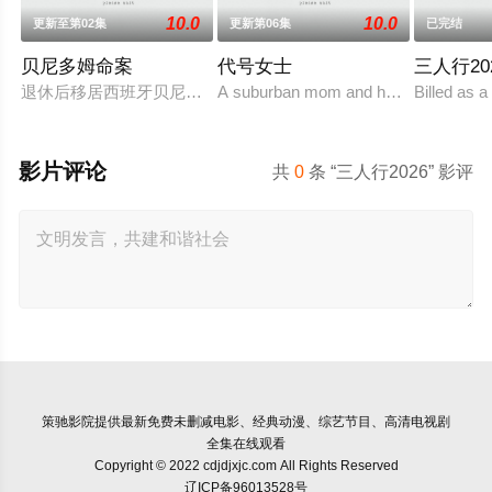
10.0
10.0
更新至第02集
更新第06集
已完结
贝尼多姆命案
代号女士
三人行20
退休后移居西班牙贝尼多姆经营酒吧的英国前刑警，原以为能过
A suburban mom and her high school fri
Billed as a
影片评论
共
0
条 “三人行2026” 影评
策驰影院
提供最新免费未删减电影、经典动漫、综艺节目、高清电视剧
全集在线观看
Copyright © 2022 cdjdjxjc.com All Rights Reserved
辽ICP备96013528号