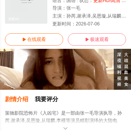
语言：
国语
状态：
更新HD/高清
- 免费在线观看
导演：
张一毛
主演：
孙芮,谢承泽,吴恩璇,从瑞麟,李槿
更新HD
更新时间：
2026-07-06
在线观看
极速观看


剧情介绍
我要评分
策驰影院恐怖片《入凶宅》是一部由张一毛导演执导，孙
芮,谢承泽,吴恩璇,从瑞麟,李槿等演员精彩演绎的大陆电
影，手机免费观看高清无删减完整版电影大全就上策驰电
