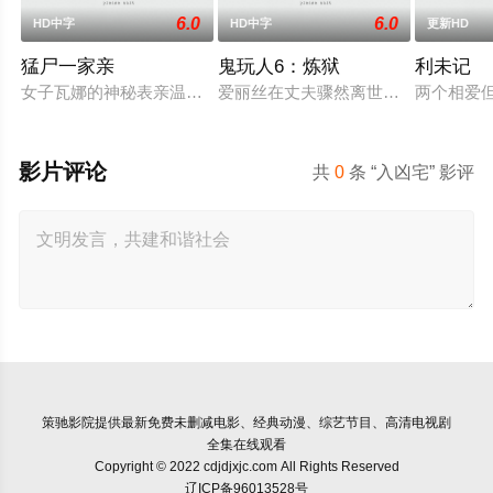
6.0
6.0
HD中字
HD中字
更新HD
猛尸一家亲
鬼玩人6：炼狱
利未记
女子瓦娜的神秘表亲温思罗普突然仓皇登门，身后还跟着一个来
爱丽丝在丈夫骤然离世后深陷悲痛，
两个相爱
影片评论
共
0
条 “入凶宅” 影评
策驰影院
提供最新免费未删减电影、经典动漫、综艺节目、高清电视剧
全集在线观看
Copyright © 2022 cdjdjxjc.com All Rights Reserved
辽ICP备96013528号