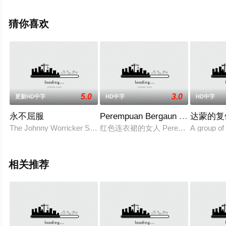
影网，更多相关信息可移步至豆瓣电影、电视猫或剧情网
等平台了解。
猜你喜欢
5.0
3.0
更新HD中字
HD中字
HD中字
永不屈服
Perempuan Bergaun Merah
达蒙的复
The Johnny Worricker Spy trilogy concludes with Salt
红色连衣裙的女人 Perempuan Bergaun
A group of
相关推荐