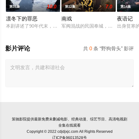
10.0
7.0
第16集
第12集
第14集
凛冬下的罪恶
南戏
夜语记
本剧讲述了90年代末，怒河市刑侦支队在无普及监控、无DNA
军阀混战的民国奉城，玉佛头离奇失
出身贫寒
影片评论
共
0
条 “野狗骨头” 影评
策驰影院
提供最新免费未删减电影、经典动漫、综艺节目、高清电视剧
全集在线观看
Copyright © 2022 cdjdjxjc.com All Rights Reserved
辽ICP备96013528号