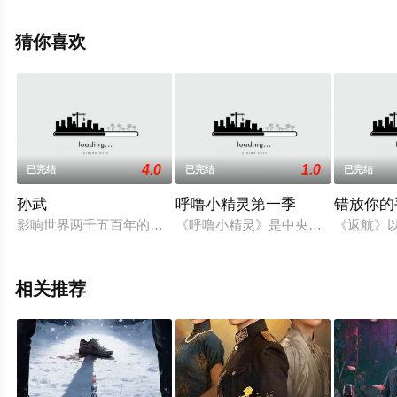
凌美仕,惠园,周俞辰,陈子萱等演员精彩演绎的大陆电视剧，
手机免费观看高清无删减完整版电视剧全集就上策驰电影
猜你喜欢
网，更多相关信息可移步至豆瓣电视剧、电视猫或剧情网
等平台了解。
4.0
1.0
已完结
已完结
已完结
孙武
呼噜小精灵第一季
错放你的
影响世界两千五百年的智慧与谋略，古今中外备受推崇的军事圣
《呼噜小精灵》是中央电视台少儿频道2
《返航》
相关推荐