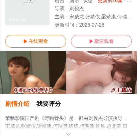
语言：
国语
状态：
更新第26集
- 免费在线观看
导演：
刘俊杰
主演：
宋威龙,张婧仪,梁靖康,何瑞贤,练练,何明翰,周铁,赵龙豪,田征,苗若芃,杨雪儿,严智超,曲靖,孙亦鸿,汤加文,吴其江,吴弘,凌美仕,惠园
更新第26集
更新时间：
2026-07-26
在线观看
极速观看


剧情介绍
我要评分
策驰影院国产剧《野狗骨头》是一部由刘俊杰导演执导，
宋威龙,张婧仪,梁靖康,何瑞贤,练练,何明翰,周铁,赵龙豪,田
征,苗若芃,杨雪儿,严智超,曲靖,孙亦鸿,汤加文,吴其江,吴弘,
