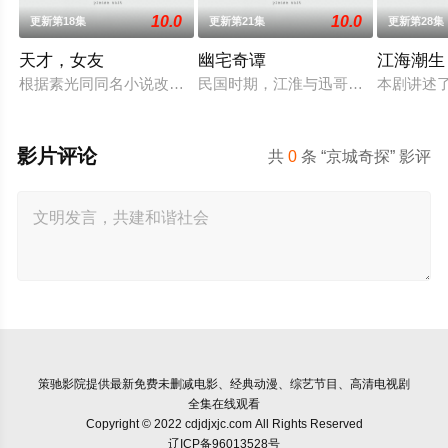
10.0
10.0
更新第18集
更新第21集
更新第28集
天才，女友
幽宅奇谭
江海潮生
根据素光同同名小说改编。江逾白长大以后，林知夏忽然对他说
民国时期，江淮与迅哥组成说书班子，
本剧讲述
影片评论
共
0
条 “京城奇探” 影评
策驰影院
提供最新免费未删减电影、经典动漫、综艺节目、高清电视剧
全集在线观看
Copyright © 2022 cdjdjxjc.com All Rights Reserved
辽ICP备96013528号