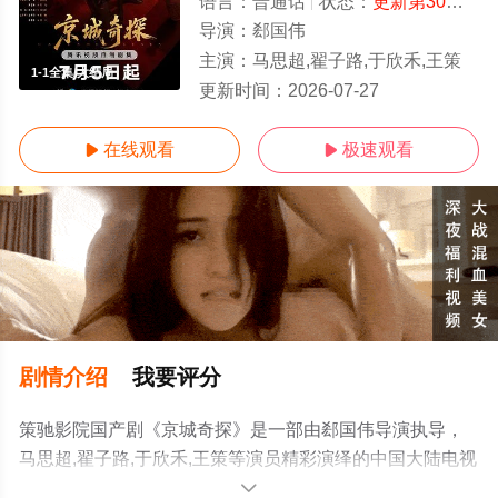
语言：
普通话
状态：
更新第30集
- 
导演：
郄国伟
主演：
马思超,翟子路,于欣禾,王策
1-1全集/大结局
更新时间：
2026-07-27
在线观看
极速观看


剧情介绍
我要评分
策驰影院国产剧《京城奇探》是一部由郄国伟导演执导，
马思超,翟子路,于欣禾,王策等演员精彩演绎的中国大陆电视
剧，大结局剧情已揭晓（1-1全集），手机免费观看高清无
