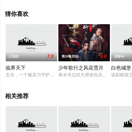
删减完整版电视剧全集就上策驰电影网，更多相关信息可
移步至豆瓣电视剧、电视猫或剧情网等平台了解。
猜你喜欢
7.0
9.0
已完结
第24集完结
更新40
临界天下
少年歌行之风花雪月
白色城堡
玄沧，一个被灵力守护的邦域。一心只想开客栈的小酒保麒零却
寒水寺忘忧大师坐化后，一口神秘的
该剧根据
相关推荐