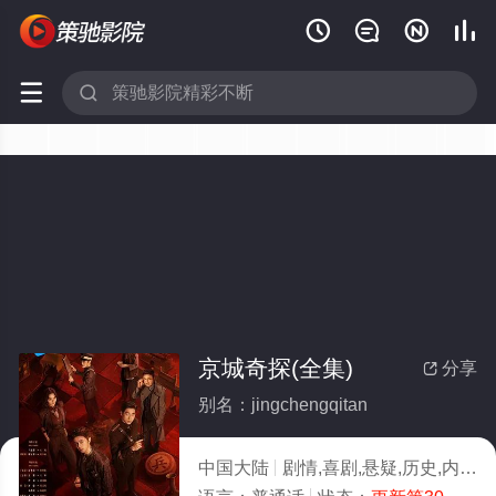






京城奇探(全集)
分享

别名：jingchengqitan
中国大陆
剧情,喜剧,悬疑,历史,内地剧,大陆