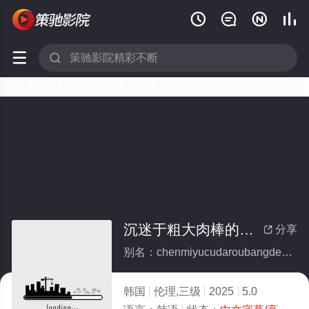






沉迷于粗大肉棒的女科长
分享

别名：chenmiyucudaroubangdenvkechang
韩国
伦理,三级
2025
5.0