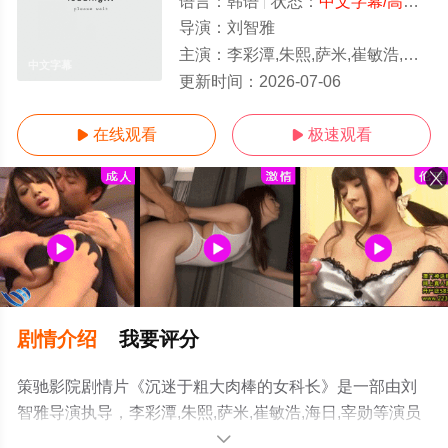
语言：
韩语
状态：
中文字幕/高清
- 
导演：
刘智雅
主演：
李彩潭,朱熙,萨米,崔敏浩,海日,宰勋
中文字幕
更新时间：
2026-07-06
在线观看
极速观看


剧情介绍
我要评分
策驰影院剧情片《沉迷于粗大肉棒的女科长》是一部由刘
智雅导演执导，李彩潭,朱熙,萨米,崔敏浩,海日,宰勋等演员
精彩演绎的韩国电影，手机免费观看高清无删减完整版电
