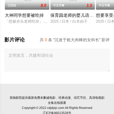
8.0
1.0
已完结
中文字幕
中文字幕
大神同学想要被吃掉
保育园老师的婴儿语让人超兴奋
想要享受
「想被赤头老师吃掉」被大街小巷中传闻的「抢夺短裙大叔」抢
2025 / 日本 / 白木由子
2025 / 
影片评论
共
0
条 “沉迷于粗大肉棒的女科长” 影评
策驰影院
提供最新免费未删减电影、经典动漫、综艺节目、高清电视剧
全集在线观看
Copyright © 2022 cdjdjxjc.com All Rights Reserved
辽ICP备96013528号