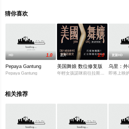
影大全就上策驰电影网，更多相关信息可移步至豆瓣电
影、电视猫或剧情网等平台了解。
猜你喜欢
1.0
2.0
HD
正片
更新HD
Pepaya Gantung
美国舞娘 数位修复版
乌里：外
Pepaya Gantung
年輕女孩諾咪前往拉斯維加斯追求舞
即将上映的2
相关推荐