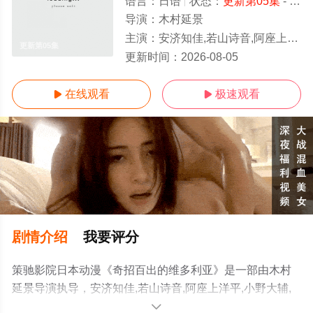
语言：
日语
状态：
更新第05集
- 免费在线观看
导演：
木村延景
主演：
安济知佳,若山诗音,阿座上洋平,小野大辅,潘惠美,古川慎,逢坂良太,小野贤章,野岛健儿,秋保佐永子,家中宏
更新第05集
更新时间：
2026-08-05
在线观看
极速观看


剧情介绍
我要评分
策驰影院日本动漫《奇招百出的维多利亚》是一部由木村
延景导演执导，安济知佳,若山诗音,阿座上洋平,小野大辅,
潘惠美,古川慎,逢坂良太,小野贤章,野岛健儿,秋保佐永子,家
