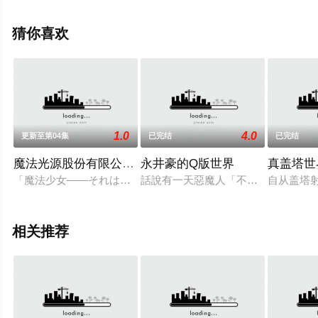
中宏等演员精彩演绎的日本动漫，手机免费观看高清无删
减完整版动漫全集就上策驰电影网，更多相关信息可移步
猜你喜欢
至豆瓣动漫、电视猫或剧情网等平台了解。
1.0
4.0
更新至第04集
已完结
已完结
魔法光源股份有限公司第二季
永井豪的Q版世界
真盖塔世
「魔法少女――それは強くて、格好良くて、しなやかで。誰も
話說有一天惡魔人「不動明」有天早
自从盖塔
相关推荐