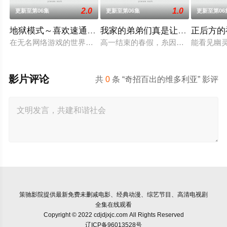
2.0
1.0
更新至第06集
更新至第06集
更新至第06
地狱模式～喜欢速通游戏的玩家在废设定异世界无双～第
我家的弟弟们真是让您费心了
正后方的
在无名网络游戏的世界中，转生到最高难度“地狱模式”的前废人
高一结束的春假，糸因为母亲再婚而
能看见幽
影片评论
共
0
条 “奇招百出的维多利亚” 影评
策驰影院
提供最新免费未删减电影、经典动漫、综艺节目、高清电视剧
全集在线观看
Copyright © 2022 cdjdjxjc.com All Rights Reserved
辽ICP备96013528号