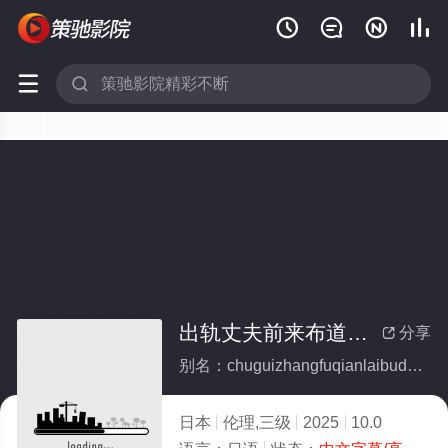






出轨丈夫前来布道却与朋友合拍
分享

别名：chuguizhangfuqianlaibudaoqueyupengyouhepai
日本
伦理,三级
2025
10.0