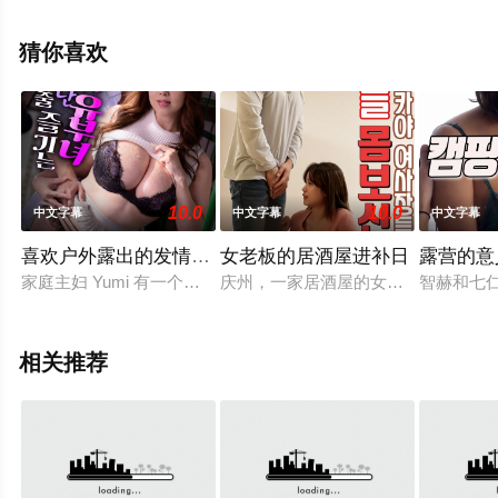
就上策驰电影网，更多相关信息可移步至豆瓣电影、电视
猫或剧情网等平台了解。
猜你喜欢
10.0
10.0
中文字幕
中文字幕
中文字幕
喜欢户外露出的发情巨乳人妻
女老板的居酒屋进补日
露营的意
家庭主妇 Yumi 有一个神经质且严格的丈夫，她通过匹配应用程序认
庆州，一家居酒屋的女老板。她离婚
智赫和七
相关推荐