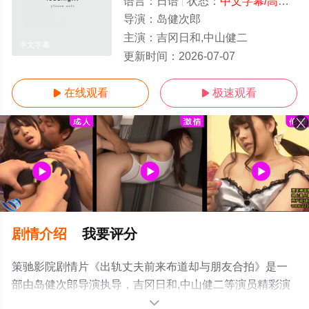
语言：
日语
状态：
中文字幕/高清
- 
导演：
岛健次郎
主演：
吉冈日和,中山健二
中文字幕
更新时间：
2026-07-07
在线观看
极速观看


剧情介绍
我要评分
策驰影院剧情片《出轨丈夫前来布道却与朋友合拍》是一
部由岛健次郎导演执导，吉冈日和,中山健二等演员精彩演
绎的日本电影，手机免费观看高清无删减完整版电影大全
