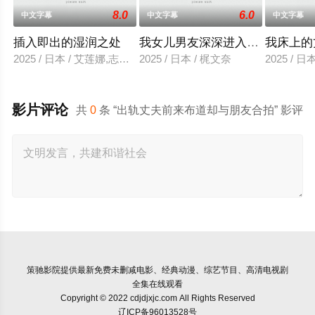
8.0
6.0
中文字幕
中文字幕
中文字幕
插入即出的湿润之处
我女儿男友深深进入我的身体
我床上的
2025 / 日本 / 艾莲娜,志美健
2025 / 日本 / 梶文奈
2025 / 
影片评论
共
0
条 “出轨丈夫前来布道却与朋友合拍” 影评
策驰影院
提供最新免费未删减电影、经典动漫、综艺节目、高清电视剧
全集在线观看
Copyright © 2022 cdjdjxjc.com All Rights Reserved
辽ICP备96013528号