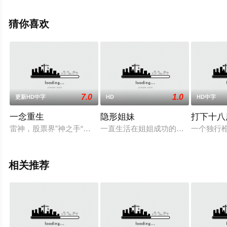
整版电影大全就上策驰电影网，更多相关信息可移步至豆
瓣电影、电视猫或剧情网等平台了解。
猜你喜欢
7.0
1.0
更新HD中字
HD
HD中字
一念重生
隐形姐妹
打下十八
雷神，股票界”神之手“。替人操盘无数，获利无数！但是在一次
一直生活在姐姐成功的阴影下的克莱奥（罗温
一个独行
相关推荐