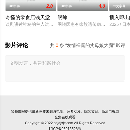
2.0
4.0
HD中字
HD中字
中文字幕
奇怪的零食店钱天堂
眼眸
插入即出
该剧讲述神秘的主人洪子卖能够实现人们愿望的神秘零食，以及
围绕因患有家族遗传病而导致视力逐
2025 / 
影片评论
共
0
条 “发情裸露的丈母娘大腿” 影评
策驰影院
提供最新免费未删减电影、经典动漫、综艺节目、高清电视剧
全集在线观看
Copyright © 2022 cdjdjxjc.com All Rights Reserved
辽ICP备96013528号