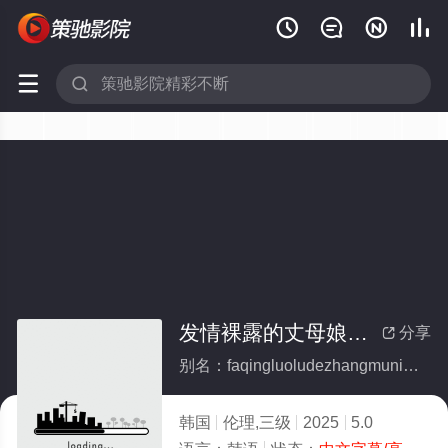






发情裸露的丈母娘大腿
分享

别名：faqingluoludezhangmuniangdatui
韩国
伦理,三级
2025
5.0