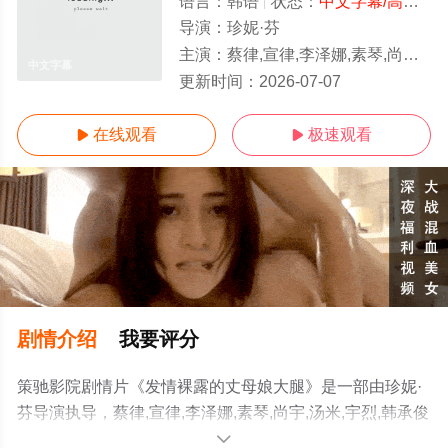
语言：
韩语
状态：
中文字幕/高清
- 
导演：
珍妮·芬
主演：
蔡律,宣律,李泽娜,素琴,尚宇,汤米,宇烈,韩承俊
中文字幕
更新时间：
2026-07-07
在线观看
极速观看


剧情介绍
我要评分
策驰影院剧情片《发情裸露的丈母娘大腿》是一部由珍妮·
芬导演执导，蔡律,宣律,李泽娜,素琴,尚宇,汤米,宇烈,韩承俊
等演员精彩演绎的韩国电影，手机免费观看高清无删减完
