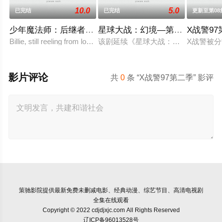
10.0
5.0
已完结
已完结
更新至第08
少年魔法师：后继者第三季
星球大战：幻境—第九个绝地武
X战警9
Billie, still reeling from losing Alex at the end of
该剧延续《星球大战：幻境》的世界
X战警被
影片评论
共
0
条 “X战警97第二季” 影评
策驰影院
提供最新免费未删减电影、经典动漫、综艺节目、高清电视剧
全集在线观看
Copyright © 2022 cdjdjxjc.com All Rights Reserved
辽ICP备96013528号