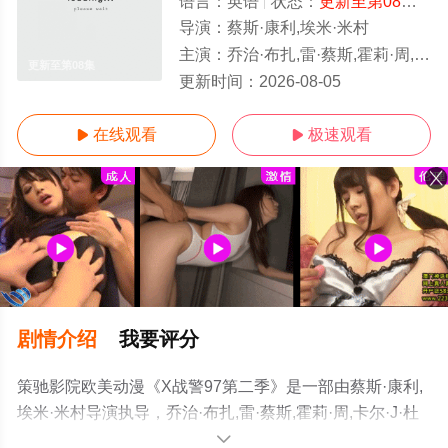
语言：
英语
状态：
更新至第08集
- 
导演：
蔡斯·康利,埃米·米村
主演：
乔治·布扎,雷·蔡斯,霍莉·周,卡尔·J·杜德,詹妮弗·黑尔,JP·卡利亚赫,罗斯·马昆德,艾莉森·西莉-史密斯,马修·沃特森,伦诺·赞恩
更新至第08集
更新时间：
2026-08-05
在线观看
极速观看


剧情介绍
我要评分
策驰影院欧美动漫《X战警97第二季》是一部由蔡斯·康利,
埃米·米村导演执导，乔治·布扎,雷·蔡斯,霍莉·周,卡尔·J·杜
德,詹妮弗·黑尔,JP·卡利亚赫,罗斯·马昆德,艾莉森·西莉-史密
