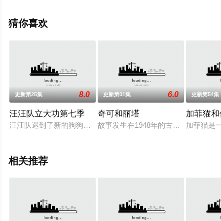
斯,马修·沃特森,伦诺·赞恩,迈克尔·约翰斯顿等演员精彩演绎
的美国动漫，手机免费观看高清无删减完整版动漫全集就
猜你喜欢
上策驰电影网，更多相关信息可移步至豆瓣动漫、电视猫
或剧情网等平台了解。
8.0
6.0
更新第25集
更新第01集
更新第54集
汪汪队立大功第七季
奇可和丽塔
加菲猫和
汪汪队遇到了新的狗狗兼恐龙专家——乐乐，凭借全新坚固的恐
故事发生在1948年的古巴，一次偶然中
加菲猫是
相关推荐