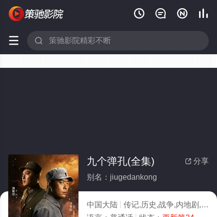






九个弹孔(全集)
分享

别名：jiugedankong
中国大陆
传记,历史,战争,内地剧,大陆