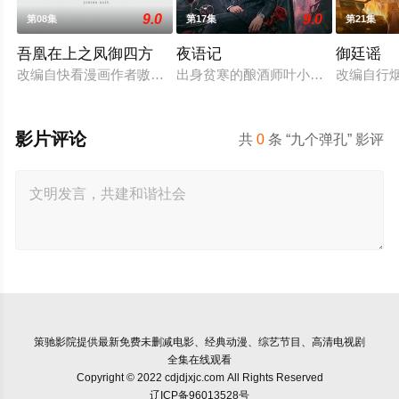
9.0
9.0
第08集
第17集
第21集
吾凰在上之凤御四方
夜语记
御廷谣
改编自快看漫画作者嗷小泽的独家连载漫画《吾凰在上》。现代少
出身贫寒的酿酒师叶小唯遭遇爱人程
改编自行
影片评论
共
0
条 “九个弹孔” 影评
策驰影院
提供最新免费未删减电影、经典动漫、综艺节目、高清电视剧
全集在线观看
Copyright © 2022 cdjdjxjc.com All Rights Reserved
辽ICP备96013528号