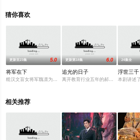
完整版电视剧全集就上策驰电影网，更多相关信息可移步
至豆瓣电视剧、电视猫或剧情网等平台了解。
猜你喜欢
5.0
6.0
更新至23集
更新第18集
24集全
将军在下
追光的日子
浮世三千
糙汉文盲女将军魏凛为了给先太子沉冤昭雪，以伤敌一千自损八
离开教育行业五年的郝楠，在经营店
本剧讲述
相关推荐