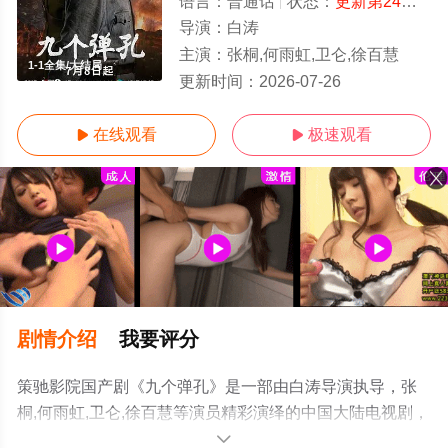
语言：
普通话
状态：
更新第24集
- 
导演：
白涛
主演：
张桐,何雨虹,卫仑,徐百慧
1-1全集/大结局
更新时间：
2026-07-26
在线观看
极速观看


剧情介绍
我要评分
策驰影院国产剧《九个弹孔》是一部由白涛导演执导，张
桐,何雨虹,卫仑,徐百慧等演员精彩演绎的中国大陆电视剧，
大结局剧情已揭晓（1-1全集），手机免费观看高清无删减
