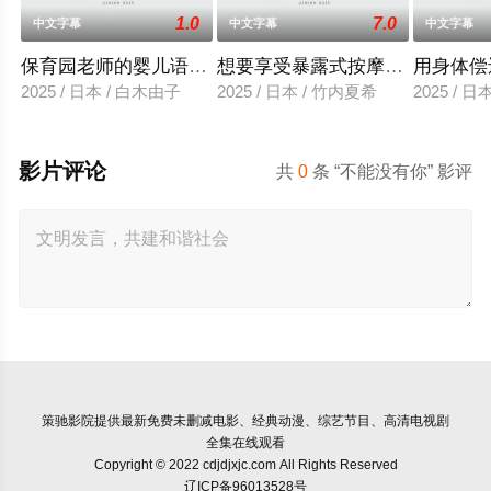
1.0
7.0
中文字幕
中文字幕
中文字幕
保育园老师的婴儿语让人超兴奋
想要享受暴露式按摩的已婚女子
用身体偿
2025 / 日本 / 白木由子
2025 / 日本 / 竹内夏希
2025 / 
影片评论
共
0
条 “不能没有你” 影评
策驰影院
提供最新免费未删减电影、经典动漫、综艺节目、高清电视剧
全集在线观看
Copyright © 2022 cdjdjxjc.com All Rights Reserved
辽ICP备96013528号