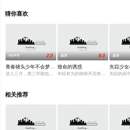
更多相关信息可移步至豆瓣电影、电视猫或剧情网等平台
了解。
猜你喜欢
2.0
8.0
HD中字
超清
超清
青春猪头少年不会梦到红书包女孩
致命的诱惑
失踪少女
进入三月，第三学期也剩下一个月。麻衣的毕业典礼这一天终于来
年轻有为的律师丹尼有个美满的家庭
失踪的高
相关推荐