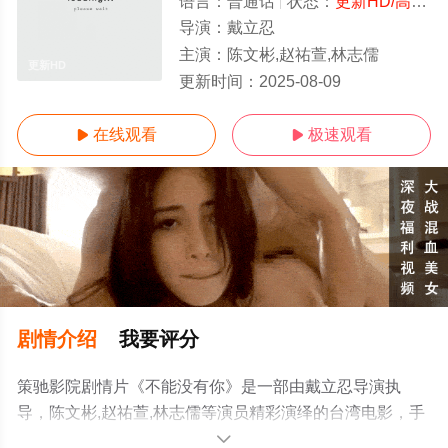
语言：
普通话
状态：
更新HD/高清
-
导演：
戴立忍
主演：
陈文彬,赵祐萱,林志儒
更新HD
更新时间：
2025-08-09
在线观看
极速观看


剧情介绍
我要评分
策驰影院剧情片《不能没有你》是一部由戴立忍导演执
导，陈文彬,赵祐萱,林志儒等演员精彩演绎的台湾电影，手
机免费观看高清无删减完整版电影大全就上策驰电影网，
