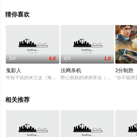
March,Fernando,Gaviria,Horacio,F.,Lazo,Luis,Rosales等
演员精彩演绎的美国电影，手机免费观看高清无删减完整
猜你喜欢
版电影大全就上策驰电影网，更多相关信息可移步至豆瓣
电影、电视猫或剧情网等平台了解。
6.0
1.0
正片
正片
正片
鬼影人
法网杀机
2分制胜
年轻干练的米兰达（海莉·贝瑞 Halle Berry 饰）是一名卓有
野心勃勃的律师库伦（比尔普曼）即
“你不能用
相关推荐