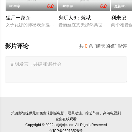
6.0
6.0
HD中字
HD中字
更新HD
猛尸一家亲
鬼玩人6：炼狱
利未记
女子瓦娜的神秘表亲温思罗普突然仓皇登门，身后还跟着一个来
爱丽丝在丈夫骤然离世后深陷悲痛，
两个相爱
影片评论
共
0
条 “瞒天凶嫌” 影评
策驰影院
提供最新免费未删减电影、经典动漫、综艺节目、高清电视剧
全集在线观看
Copyright © 2022 cdjdjxjc.com All Rights Reserved
辽ICP备96013528号