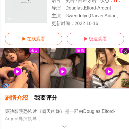
语言：
英语 / 西班牙语
状态：
HD/高清
导演：
Douglas,Elford-Argent
主演：
Gwendolyn,Garver,Aidan,Bristow,Xavier,Jimenez-March,Fernando,Gaviria,
HD
更新时间：
2022-10-16
在线观看
极速观看


剧情介绍
我要评分
策驰影院恐怖片《瞒天凶嫌》是一部由Douglas,Elford-
Argent导演执导，
Gwendolyn,Garver,Aidan,Bristow,Xavier,Jimenez-
