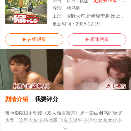
语言：
日语
状态：
更新第24集
- 免费在线观看
导演：
羽鸟润
主演：
滨野大辉,新崎瑞季,阿座上洋平,会泽纱弥,根本优奈
更新第24集
更新时间：
2025-12-19
在线观看
极速观看


剧情介绍
我要评分
策驰影院日本动漫《双人独自露营》是一部由羽鸟润导演
执导，滨野大辉,新崎瑞季,阿座上洋平,会泽纱弥,根本优奈
等演员精彩演绎的日本动漫，手机免费观看高清无删减完
