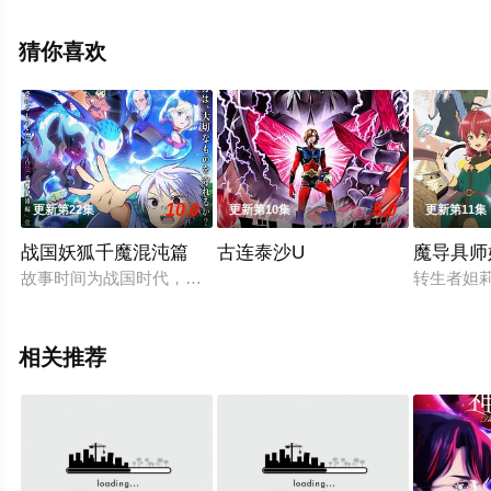
整版动漫全集就上策驰电影网，更多相关信息可移步至豆
瓣动漫、电视猫或剧情网等平台了解。
猜你喜欢
10.0
5.0
更新第22集
更新第10集
更新第11集
战国妖狐千魔混沌篇
古连泰沙U
魔导具师
故事时间为战国时代，世上具有各种魑魅魍魉、异形妖怪等等总
转生者妲
相关推荐