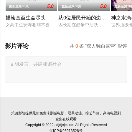
5.0
5.0
更新至第06集
更新至第06集
更新至第18
描绘直至生命尽头
从0位居民开始的边境领主大人
神之水滴
女高中生安海相非常喜欢看漫画，尤其是 ☆野0 的《机器太与
因长期在战争中活跃，而被称为〝救
世界顶级
影片评论
共
0
条 “双人独自露营” 影评
策驰影院
提供最新免费未删减电影、经典动漫、综艺节目、高清电视剧
全集在线观看
Copyright © 2022 cdjdjxjc.com All Rights Reserved
辽ICP备96013528号