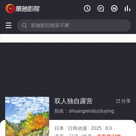






双人独自露营
分享

别名：shuangrenduziluying
日本
日韩动漫
2025
8.0