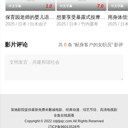
1.0
7.0
中文字幕
中文字幕
中文字幕
保育园老师的婴儿语让人超兴奋
想要享受暴露式按摩的已婚女子
用身体偿
2025 / 日本 / 白木由子
2025 / 日本 / 竹内夏希
2025 / 
影片评论
共
0
条 “献身客户的女职员” 影评
策驰影院
提供最新免费未删减电影、经典动漫、综艺节目、高清电视剧
全集在线观看
Copyright © 2022 cdjdjxjc.com All Rights Reserved
辽ICP备96013528号