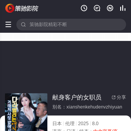






献身客户的女职员
分享

别名：xianshenkehudenvzhiyuan
日本
伦理
2025
8.0