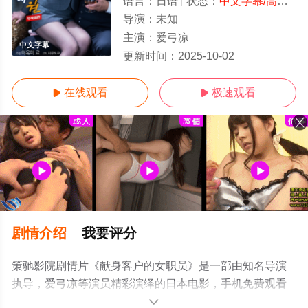
语言：
日语
状态：
中文字幕/高清
- 
导演：
未知
主演：
爱弓凉
中文字幕
更新时间：
2025-10-02
在线观看
极速观看


剧情介绍
我要评分
策驰影院剧情片《献身客户的女职员》是一部由知名导演
执导，爱弓凉等演员精彩演绎的日本电影，手机免费观看
高清无删减完整版电影大全就上策驰电影网，更多相关信
