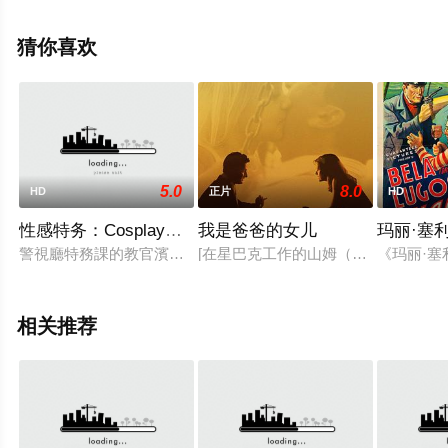
息可移步至豆瓣电影、电视猫或剧情网等平台了解。
猜你喜欢
5.0
8.0
HD
正片
HD
性感特务：Cosplay大作战
我是爸爸的女儿
玛丽·塞
警視廳特務課的教官濱口對菜鳥女刑警真美（星美梨香 飾）進行
[在星巴克工作的山姆（西恩•潘Sea
《玛丽·
相关推荐