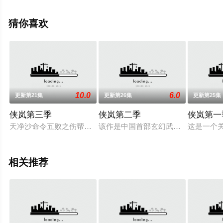
王维帅,刘飞,刘英杰等演员精彩演绎的大陆动漫，手机免费
观看高清无删减完整版动漫全集就上策驰电影网，更多相
猜你喜欢
关信息可移步至豆瓣动漫、电视猫或剧情网等平台了解。
10.0
6.0
更新第21集
更新第26集
更新第25集
侠岚第三季
侠岚第二季
侠岚第一
天净沙命令五败之伤帮他进入了魅谷，在心中解释“与其回到玖
该作是中国首部玄幻武侠动画。在神
这是一个
相关推荐