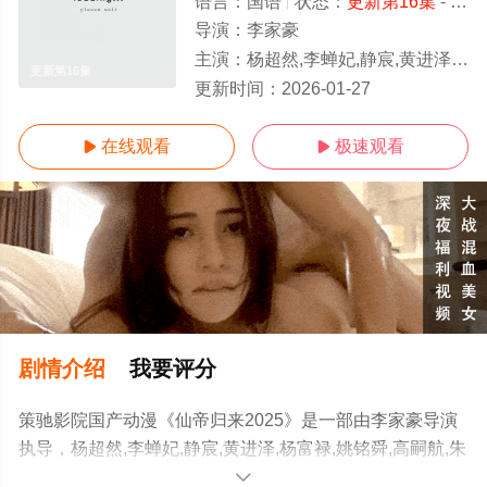
语言：
国语
状态：
更新第16集
- 免费在线观看
导演：
李家豪
主演：
杨超然,李蝉妃,静宸,黄进泽,杨富禄,姚铭舜,高嗣航,朱泓熹,李星泽,王冰甜,郭若林,陆泊云,桑毓泽,张桐铭,王和奕,王维帅,刘飞,刘英杰
更新第16集
更新时间：
2026-01-27
在线观看
极速观看


剧情介绍
我要评分
策驰影院国产动漫《仙帝归来2025》是一部由李家豪导演
执导，杨超然,李蝉妃,静宸,黄进泽,杨富禄,姚铭舜,高嗣航,朱
泓熹,李星泽,王冰甜,郭若林,陆泊云,桑毓泽,张桐铭,王和奕,
