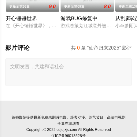
9.0
8.0
更新至第66集
更新至第09集
更新至第13
开心锤锤世界
游戏BUG修复中
从乱葬岗
在《开心锤锤世界》，生活着乐观善良的少年锤锤和他性格各异
游戏总策划江城意外被卷入自己设计的
小卒萧陌
影片评论
共
0
条 “仙帝归来2025” 影评
策驰影院
提供最新免费未删减电影、经典动漫、综艺节目、高清电视剧
全集在线观看
Copyright © 2022 cdjdjxjc.com All Rights Reserved
辽ICP备96013528号