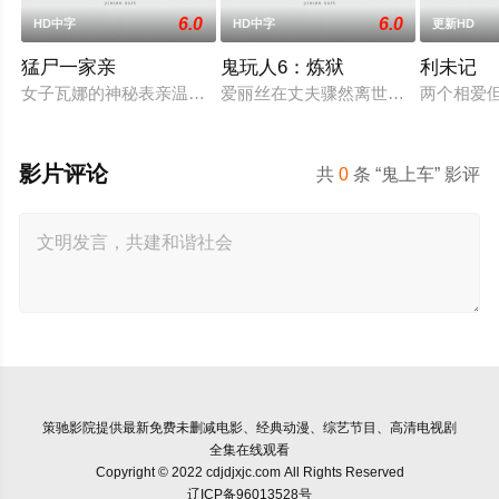
6.0
6.0
HD中字
HD中字
更新HD
猛尸一家亲
鬼玩人6：炼狱
利未记
女子瓦娜的神秘表亲温思罗普突然仓皇登门，身后还跟着一个来
爱丽丝在丈夫骤然离世后深陷悲痛，
两个相爱
影片评论
共
0
条 “鬼上车” 影评
策驰影院
提供最新免费未删减电影、经典动漫、综艺节目、高清电视剧
全集在线观看
Copyright © 2022 cdjdjxjc.com All Rights Reserved
辽ICP备96013528号