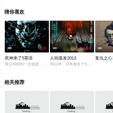
电影、电视猫或剧情网等平台了解。
猜你喜欢
2.0
6.0
HD
HD
HD
死神来了5英语
人间蒸发2013
复仇之心1
某公司组织一次远游，虽然员工们各怀心事，不过他们还是踏上
2011年，日本发生了9级强烈地震
相关推荐