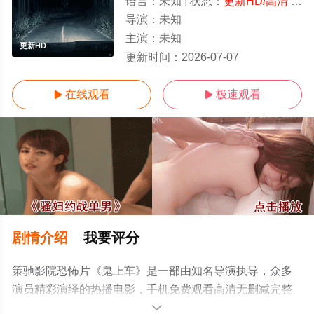
语言：
未知
状态：
更新HD/高清
- 免费在线观看
导演：
未知
主演：
未知
更新HD
更新时间：
2026-07-07
在线观看
极速观看


剧情介绍
我要评分
策驰影院恐怖片《鬼上车》是一部由知名导演执导，众多
演员精彩演绎的热播电影，手机免费观看高清无删减完整
版电影大全就上策驰电影网，更多相关信息可移步至豆瓣
