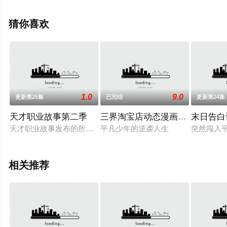
驰电影网，更多相关信息可移步至豆瓣动漫、电视猫或剧
情网等平台了解。
猜你喜欢
1.0
9.0
更新第25集
已完结
更新第24集
天才职业故事第二季
三界淘宝店动态漫画第1季
末日告白
天才职业故事发布的所有内容都是原创动画，改编自真实故事
平凡少年的逆袭人生
突然闯入
相关推荐