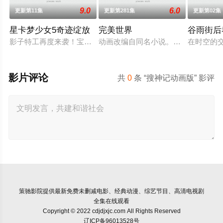
9.0
6.0
更新第11集
更新第281集
更新第02集
星卡梦少女5奇迹绽放
完美世界
谷雨街后
影子特工再度来袭！宝石族精灵竟然成了关键所在！东方桃子与
动画改编自同名小说。他为修道而生
在时空的
影片评论
共
0
条 “搜神记动画版” 影评
策驰影院
提供最新免费未删减电影、经典动漫、综艺节目、高清电视剧
全集在线观看
Copyright © 2022 cdjdjxjc.com All Rights Reserved
辽ICP备96013528号