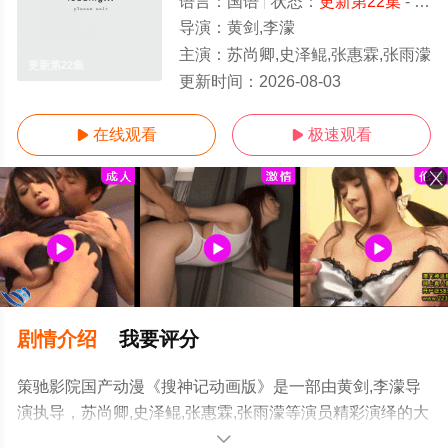
语言：
国语
状态：
更新第22集
- 免费在线观看
导演：
黄剑,李濛
主演：
苏尚卿,史泽鲲,张惠霖,张雨濛
更新第22集
更新时间：
2026-08-03
在线观看
极速观看


剧情介绍
我要评分
策驰影院国产动漫《搜神记动画版》是一部由黄剑,李濛导
演执导，苏尚卿,史泽鲲,张惠霖,张雨濛等演员精彩演绎的大
陆动漫，手机免费观看高清无删减完整版动漫全集就上策
